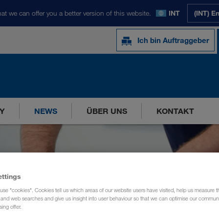
at we can offer you a better version of this website.
INT
(INT) E
Ich bin Auftraggeber
Y
NEWS
ÜBER UNS
KONTAKT
ettings
use "cookies". Cookies tell us which areas of our website users have visited, help us measure t
g and web searches and give us insight into user behaviour so that we can optimise our communi
sing offer.