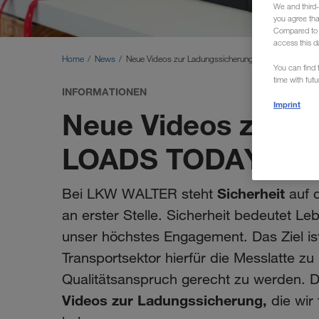
We and third-
you agree th
Compared to E
access this d
Home
News
Neue Videos zur Ladungssicherung in LOADS TOD
You can find f
time with fut
INFORMATIONEN
Imprint
Neue Videos zur L
LOADS TODAY
Sicherheit
Bei LKW WALTER steht
auf 
an erster Stelle. Sicherheit bedeutet L
unser höchstes Engagement. Das Ziel ist
Transportsektor hierfür die Messlatte 
Qualitätsanspruch gerecht zu werden. D
Videos zur Ladungssicherung,
die wir