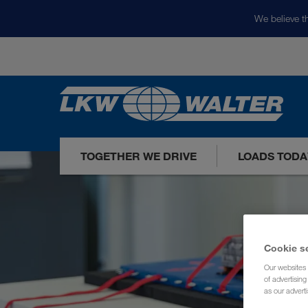
We believe th
TOGETHER WE DRIVE
LOADS TODA
Cookie s
Our websites 
of advertisin
as our adverti