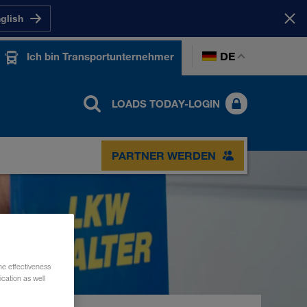
nglish
DE
Ich bin Transportunternehmer
LOADS TODAY-LOGIN
PARTNER WERDEN
he effectiveness
cation as well