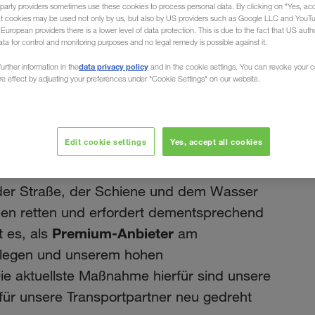
party providers sometimes use these cookies to process personal data. By clicking on "Yes, acc
at cookies may be used not only by us, but also by US providers such as Google LLC and YouT
uropean providers there is a lower level of data protection. This is due to the fact that US autho
ata for control and monitoring purposes and no legal remedy is possible against it.
AY
data privacy policy
urther information in the
and in the cookie settings. You can revoke your 
ure effect by adjusting your preferences under "Cookie Settings" on our website.
Juni 2022
adungssicherung in
Edit cookie settings
Yes, accept all cookies
der Straße, der Schiene und dem Wasser
eben retten und erfordert dementsprechend
Premium-Anbieter
 es, als
am
zu legen und unserem hohen
ie aktuellste Maßnahme hierfür sind unsere
 für unsere Transportpartner neu gedreht