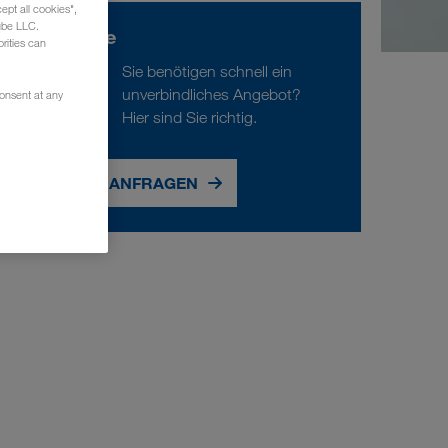
ept all cookies",
ube LLC.
Anfrage
rities can
Sie benötigen schnell ein
unverbindliches Angebot?
consent at any
Hier sind Sie richtig.
JETZT ANFRAGEN