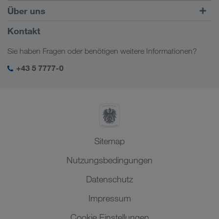
Fracht finden mit
Zum Login
Über uns
Onboarding
LOADS TODAY
Mehr erfahren
Firmeninformation
Kontakt
Soziale Verantwortung
Sie haben Fragen oder benötigen weitere Informationen?
SHEQ-Management
+43 5 7777-0
Sitemap
Nutzungsbedingungen
Datenschutz
Impressum
Cookie Einstellungen