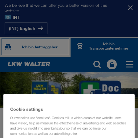
We believe that we can offer you a better version of this
website.
INT
(INT) English
Ich bin
Ich bin Auftraggeber
Transportunternehmer
Cookie settings
News
Nur ein gesunder Fahrer ist ein sicherer Fahrer
Our websites use "cookies". Cookies tell us which areas of our website users
have visited, help us measure the effectiveness of advertising and web searches
INFORMATIONEN
Dezember 2020
and give us insight into user behaviour so that we can optimise our
communication as well as our advertising offer.