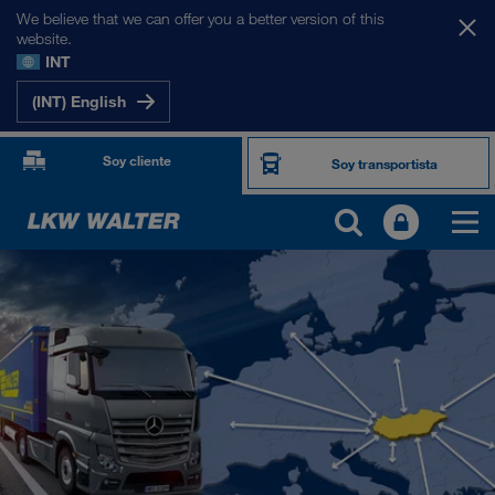
We believe that we can offer you a better version of this
website.
INT
(INT) English
Soy cliente
Soy transportista
NUESTROS MERCADOS
Europa
Asia Central
Rusia