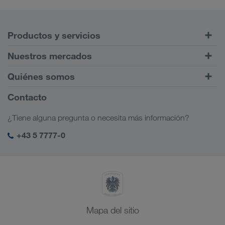
Productos y servicios
Transportes por carretera
Nuestros mercados
Tráfico intermodal
Europa
Quiénes somos
Portal de clientes CONNECT
Rusia
Información sobre la empresa
Contacto
Soluciones digitales
Cáucaso
Opciones de empleo
Soluciones para diferentes sectores
¿Tiene alguna pregunta o necesita más información?
Asia Central
Responsabilidad social
Mi acceso para LKW WALTER
Oriente Medio
+43 5 7777-0
Management SHEQ
Norte de África
Mapa del sitio