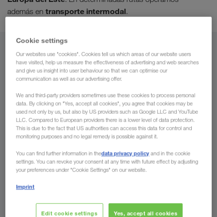
transporte intermodal
además en
.
Cookie settings
Desde
Our websites use "cookies". Cookies tell us which areas of our website users
have visited, help us measure the effectiveness of advertising and web searches
and give us insight into user behaviour so that we can optimise our
España
communication as well as our advertising offer.
We and third-party providers sometimes use these cookies to process personal
data. By clicking on "Yes, accept all cookies", you agree that cookies may be
used not only by us, but also by US providers such as Google LLC and YouTube
A
LLC. Compared to European providers there is a lower level of data protection.
This is due to the fact that US authorities can access this data for control and
monitoring purposes and no legal remedy is possible against it.
País
data privacy policy
You can find further information in the
and in the cookie
settings. You can revoke your consent at any time with future effect by adjusting
your preferences under "Cookie Settings" on our website.
Imprint
Solicitar presupuesto
Edit cookie settings
Yes, accept all cookies