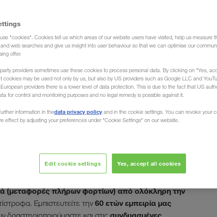
ettings
use "cookies". Cookies tell us which areas of our website users have visited, help us measure t
 στην Ουγγαρία (Γραφείο μεταφορών)
g and web searches and give us insight into user behaviour so that we can optimise our communi
sing offer.
party providers sometimes use these cookies to process personal data. By clicking on "Yes, acc
at cookies may be used not only by us, but also by US providers such as Google LLC and YouT
uropean providers there is a lower level of data protection. This is due to the fact that US autho
ata for control and monitoring purposes and no legal remedy is possible against it.
από και προς την
data privacy policy
urther information in the
and in the cookie settings. You can revoke your 
ure effect by adjusting your preferences under "Cookie Settings" on our website.
Edit cookie settings
Yes, accept all cookies
ού στο λεκανοπέδιο της Παννονίας. Είτε σε
αμεταφορέας LKW WALTER, ο μεταφορέας σας για την
γά (μεταφορές πλήρων φορτίων) από ολόκληρη την
60 ετών εμπειρία μας
ντίστροφα. Εμπιστευτείτε την
συνδυασμένες
ων δραστηριοποιούμαστε και στις