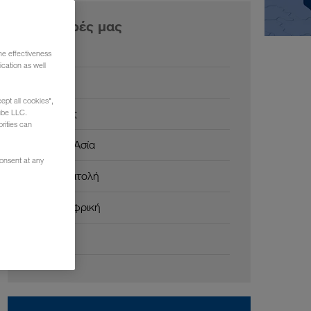
Οι αγορές μας
Ευρώπη
he effectiveness
cation as well
Ρωσία
ept all cookies",
Καύκασος
ube LLC.
rities can
Κεντρική Ασία
consent at any
Μέση Ανατολή
Βόρεια Αφρική
Κίνα