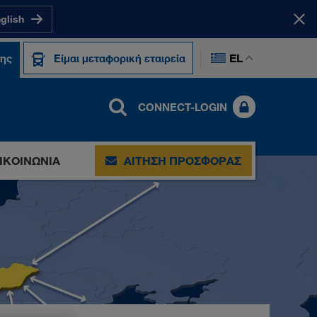
nglish
EL
της
Είμαι μεταφορική εταιρεία
CONNECT-LOGIN
ΙΚΟΙΝΩΝΊΑ
ΑΊΤΗΣΗ ΠΡΟΣΦΟΡΆΣ