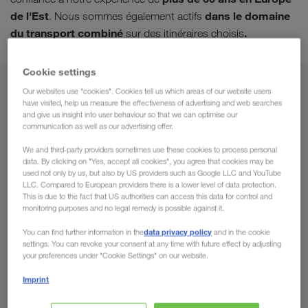
de l'Est
dans le domaine
. Nous sommes également actifs
du transport combiné
.
sur des itinéraires choisis
Cookie settings
De
Our websites use "cookies". Cookies tell us which areas of our website users
have visited, help us measure the effectiveness of advertising and web searches
and give us insight into user behaviour so that we can optimise our
Luxembourg
communication as well as our advertising offer.
We and third-party providers sometimes use these cookies to process personal
data. By clicking on "Yes, accept all cookies", you agree that cookies may be
used not only by us, but also by US providers such as Google LLC and YouTube
Vers
LLC. Compared to European providers there is a lower level of data protection.
This is due to the fact that US authorities can access this data for control and
monitoring purposes and no legal remedy is possible against it.
Pays
data privacy policy
You can find further information in the
and in the cookie
settings. You can revoke your consent at any time with future effect by adjusting
your preferences under "Cookie Settings" on our website.
Imprint
Demander un devis