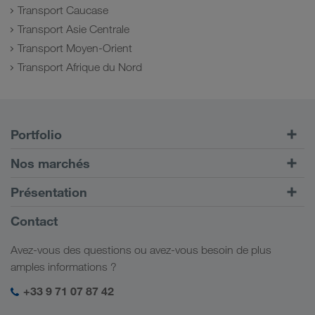
Transport Caucase
Transport Asie Centrale
Transport Moyen-Orient
Transport Afrique du Nord
Portfolio
Transports routiers
Nos marchés
Transport intermodal
Europe
Présentation
Portail client CONNECT
Russie
Informations générales
Contact
Solutions numériques
Caucase
Emplois et carrière
Solutions par branche
Avez-vous des questions ou avez-vous besoin de plus
Asie Centrale
Responsabilité sociale
Mon espace de connexion LKW WALTER
amples informations ?
Moyen-Orient
Management SHEQ
+33 9 71 07 87 42
Afrique du Nord