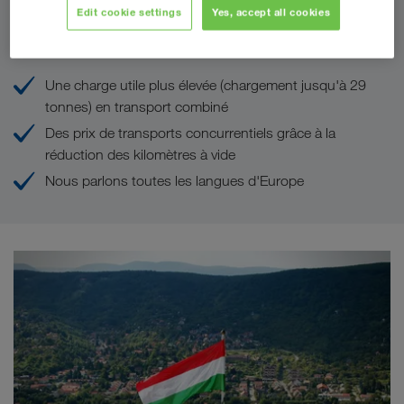
Edit cookie settings
Yes, accept all cookies
Vos avantages chez LKW WALTER
Une charge utile plus élevée (chargement jusqu'à 29
tonnes) en transport combiné
Des prix de transports concurrentiels grâce à la
réduction des kilomètres à vide
Nous parlons toutes les langues d'Europe