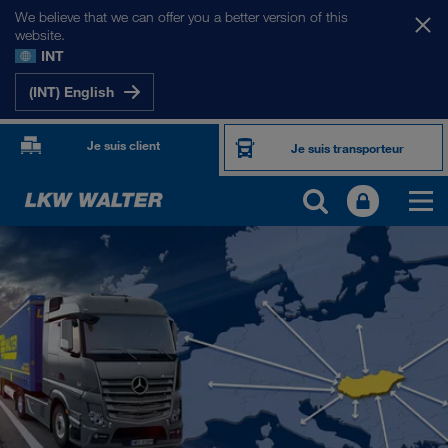
We believe that we can offer you a better version of this
website.
INT
(INT) English
Je suis client
Je suis transporteur
NOS MARCHÉS
Europe
Asie Centrale
Russie