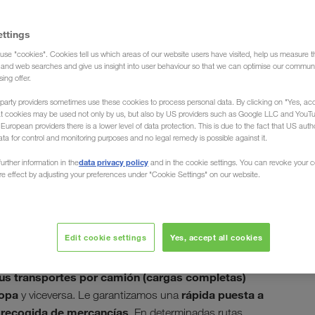
ettings
use "cookies". Cookies tell us which areas of our website users have visited, help us measure t
ia de transportes)
g and web searches and give us insight into user behaviour so that we can optimise our communi
sing offer.
party providers sometimes use these cookies to process personal data. By clicking on "Yes, acc
at cookies may be used not only by us, but also by US providers such as Google LLC and YouT
uropean providers there is a lower level of data protection. This is due to the fact that US autho
ata for control and monitoring purposes and no legal remedy is possible against it.
retera desde / hacia
data privacy policy
urther information in the
and in the cookie settings. You can revoke your 
ure effect by adjusting your preferences under "Cookie Settings" on our website.
Edit cookie settings
Yes, accept all cookies
 o en cualquier otro lugar de Gran Bretaña e Irlanda del
es cubrimos el Reino Unido de norte a sur.
us transportes por camión (cargas completas)
ropa
rápida puesta a
y viceversa. Le garantizamos una
 recogida de mercancías
. En determinadas rutas