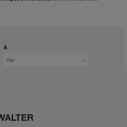
A
País
 WALTER