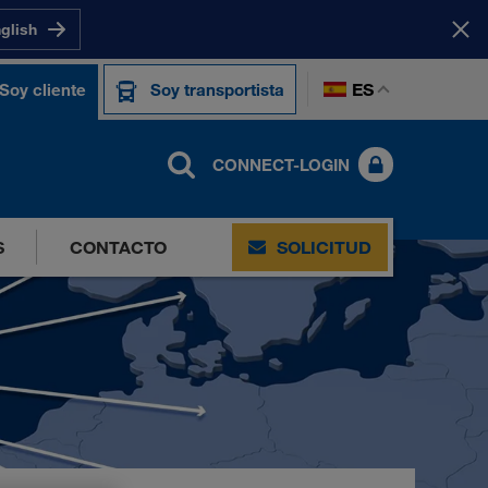
nglish
ES
Soy cliente
Soy transportista
CONNECT-LOGIN
S
CONTACTO
SOLICITUD