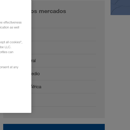
Nuestros mercados
Europa
he effectiveness
cation as well
Rusia
ept all cookies",
Cáucaso
ube LLC.
rities can
Asia Central
consent at any
Oriente Medio
Norte de África
China