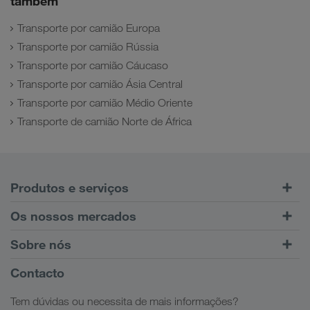
também
Transporte por camião Europa
Transporte por camião Rússia
Transporte por camião Cáucaso
Transporte por camião Ásia Central
Transporte por camião Médio Oriente
Transporte de camião Norte de África
Produtos e serviços
Transporte rodoviário
Os nossos mercados
Transporte combinado
Europa
Sobre nós
Portal do cliente CONNECT
Rússia
Informações Empresariais
Contacto
Soluções digitais
Cáucaso
Ofertas de emprego
Soluções sectoriais
Tem dúvidas ou necessita de mais informações?
Ásia Central
Responsabilidade social