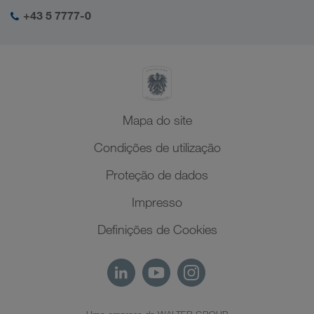
O meu login da LKW WALTER
Médio Oriente
+43 5 7777-0
SHEQ-Management
Norte de África
Mapa do site
Condições de utilização
Proteção de dados
Impresso
Definições de Cookies
Uma empresa da WALTER GROUP