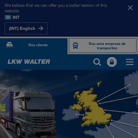
We believe that we can offer you a better version of this
website.
INT
(INT) English
Sou uma empresa de
Sou cliente
transportes
OS NOSSOS MERCADOS
Europa
Ásia Central
Rússia