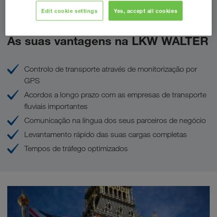
Pedir oferta
Edit cookie settings
Yes, accept all cookies
As suas vantagens na LKW WALTER
Controlo de transporte através de monitorização por
GPS
Acordos a longo prazo com as empresas de transporte
fluviais importantes
Comunicação na língua dos seus parceiros de negócio
Levantamento rápido das suas cargas completas
Tempos de tráfego optimizados