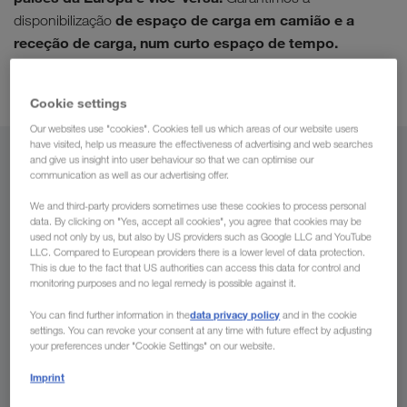
de espaço de carga em camião e a
disponibilização
receção de carga, num curto espaço de tempo.
transporte combinado
Também atuamos no
em rotas
selecionadas.
Cookie settings
Our websites use "cookies". Cookies tell us which areas of our website users
have visited, help us measure the effectiveness of advertising and web searches
and give us insight into user behaviour so that we can optimise our
De
communication as well as our advertising offer.
Portugal
We and third-party providers sometimes use these cookies to process personal
data. By clicking on "Yes, accept all cookies", you agree that cookies may be
used not only by us, but also by US providers such as Google LLC and YouTube
LLC. Compared to European providers there is a lower level of data protection.
This is due to the fact that US authorities can access this data for control and
monitoring purposes and no legal remedy is possible against it.
Para
data privacy policy
You can find further information in the
and in the cookie
País
settings. You can revoke your consent at any time with future effect by adjusting
your preferences under "Cookie Settings" on our website.
Imprint