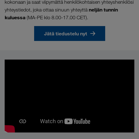
kokonaan ja saat viipymättä henkilökohtaisen yhteyshenkilösi
neljän tunnin
yhteystiedot, joka ottaa sinuun yhteyttä
kuluessa
(MA-PE klo 8.00-17.00 CET).
Jätä tiedustelu nyt