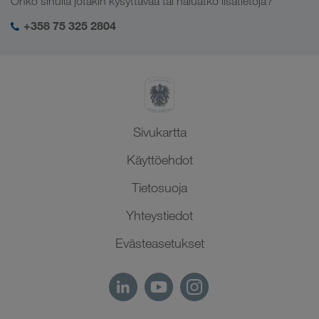
Onko sinulla jotakin kysyttävää tai haluatko lisätietoja?
Keski-Aasia
Yhteiskuntavastuu
Kirjautuminen LKW WALTER -palveluihin
Lähi-itä
+358 75 325 2804
SHEQ-hallinto
Pohjois-Afrikka
Sivukartta
Käyttöehdot
Tietosuoja
Yhteystiedot
Evästeasetukset