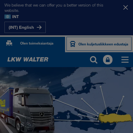
We believe that we can offer you a better version of this
website.
INT
(INT) English
Olen toimeksiantaja
Olen kuljetusliikkeen edustaja
MARKKINA-ALUEEMME
Eurooppa
Keski-Aasia
Venäjä