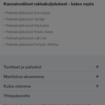
Kansainväliset rekkakuljetukset - katso myös
Rekkakuljetukset Eurooppa
Rekkakuljetukset Venäjä
Rekkakuljetukset Kaukasia
Rekkakuljetukset Keski-Aasia
Rekkakuljetukset Lähi-itä
Rekkakuljetukset Pohjois-Afrikka
Tuotteet ja palvelut
Maantiekuljetukset
Markkina-alueemme
Yhdistetty liikenne
Eurooppa
Kuka olemme
CONNECT-asiakasportaali
Venäjä
Yritystiedot
Yhteydenotto
Digitaaliset ratkaisut
Kaukasus
Työpaikat & uramahdollisuudet
Toimialakohtaiset ratkaisut