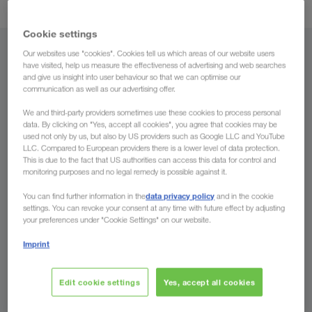
Cookie settings
Our websites use "cookies". Cookies tell us which areas of our website users
Alueelta
have visited, help us measure the effectiveness of advertising and web searches
and give us insight into user behaviour so that we can optimise our
Suomi
communication as well as our advertising offer.
We and third-party providers sometimes use these cookies to process personal
data. By clicking on "Yes, accept all cookies", you agree that cookies may be
used not only by us, but also by US providers such as Google LLC and YouTube
LLC. Compared to European providers there is a lower level of data protection.
Alueelle
This is due to the fact that US authorities can access this data for control and
monitoring purposes and no legal remedy is possible against it.
Maa
data privacy policy
You can find further information in the
and in the cookie
settings. You can revoke your consent at any time with future effect by adjusting
your preferences under "Cookie Settings" on our website.
Imprint
Jätä tiedustelu nyt
Edit cookie settings
Yes, accept all cookies
LKW WALTERin tarjoamat edut