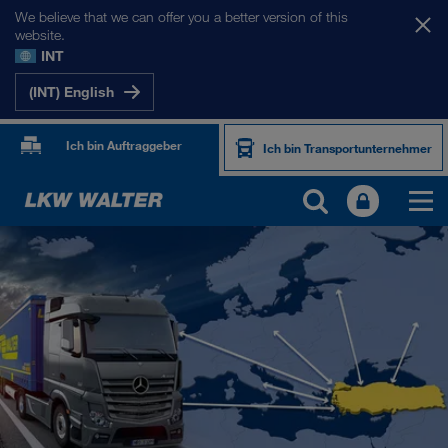
We believe that we can offer you a better version of this
website.
INT
(INT) English
Ich bin Auftraggeber
Ich bin Transportunternehmer
UNSERE MÄRKTE
Europa
Zentralasien
Russland