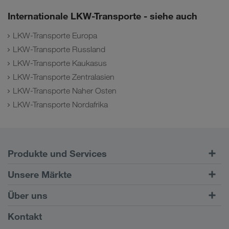
Internationale LKW-Transporte - siehe auch
LKW-Transporte Europa
LKW-Transporte Russland
LKW-Transporte Kaukasus
LKW-Transporte Zentralasien
LKW-Transporte Naher Osten
LKW-Transporte Nordafrika
Produkte und Services
Straßentransporte
Unsere Märkte
Kombinierter Verkehr
Europa
Über uns
Kundenportal CONNECT
Russland
Firmeninformation
Kontakt
Digitale Lösungen
Kaukasus
Jobs & Karriere