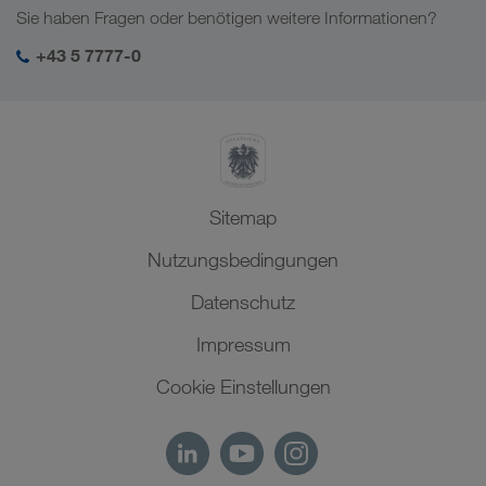
Branchenlösungen
Sie haben Fragen oder benötigen weitere Informationen?
Zentralasien
Soziale Verantwortung
Mein LKW WALTER Login
Naher Osten
+43 5 7777-0
SHEQ-Management
Nordafrika
Sitemap
Nutzungsbedingungen
Datenschutz
Impressum
Cookie Einstellungen