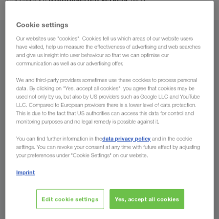
Cookie settings
Our websites use "cookies". Cookies tell us which areas of our website users
Von
have visited, help us measure the effectiveness of advertising and web searches
and give us insight into user behaviour so that we can optimise our
Liechtenstein
communication as well as our advertising offer.
We and third-party providers sometimes use these cookies to process personal
data. By clicking on "Yes, accept all cookies", you agree that cookies may be
used not only by us, but also by US providers such as Google LLC and YouTube
LLC. Compared to European providers there is a lower level of data protection.
Nach
This is due to the fact that US authorities can access this data for control and
monitoring purposes and no legal remedy is possible against it.
Land
data privacy policy
You can find further information in the
and in the cookie
settings. You can revoke your consent at any time with future effect by adjusting
your preferences under "Cookie Settings" on our website.
Imprint
Jetzt anfragen
Edit cookie settings
Yes, accept all cookies
Ihre Vorteile bei LKW WALTER