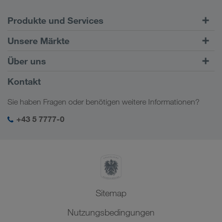
Produkte und Services
Straßentransporte
Unsere Märkte
Kombinierter Verkehr
Europa
Über uns
Kundenportal CONNECT
Russland
Firmeninformation
Kontakt
Digitale Lösungen
Kaukasus
Jobs & Karriere
Branchenlösungen
Sie haben Fragen oder benötigen weitere Informationen?
Zentralasien
Soziale Verantwortung
Mein LKW WALTER Login
Naher Osten
+43 5 7777-0
SHEQ-Management
Nordafrika
Sitemap
Nutzungsbedingungen