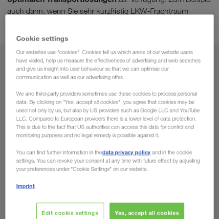
auch dann, wenn Sie sehr kurzfristig LKW-Frachtraum
benötigen.
Cookie settings
Our websites use "cookies". Cookies tell us which areas of our website users
have visited, help us measure the effectiveness of advertising and web searches
Von
and give us insight into user behaviour so that we can optimise our
communication as well as our advertising offer.
Liechtenstein
We and third-party providers sometimes use these cookies to process personal
data. By clicking on "Yes, accept all cookies", you agree that cookies may be
used not only by us, but also by US providers such as Google LLC and YouTube
LLC. Compared to European providers there is a lower level of data protection.
This is due to the fact that US authorities can access this data for control and
Nach
monitoring purposes and no legal remedy is possible against it.
Land
data privacy policy
You can find further information in the
and in the cookie
settings. You can revoke your consent at any time with future effect by adjusting
your preferences under "Cookie Settings" on our website.
Imprint
Jetzt anfragen
Edit cookie settings
Yes, accept all cookies