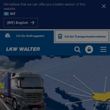
We believe that we can offer you a better version of this
website.
INT
(INT) English
Ich bin Auftraggeber
Ich bin Transportunternehmer
UNSERE MÄRKTE
Europa
Zentralasien
Russland