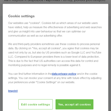
kamionový ložný prostor ve velmi krátké době.
Cookie settings
Our websites use "cookies". Cookies tell us which areas of our website users
Z
have visited, help us measure the effectiveness of advertising and web searches
and give us insight into user behaviour so that we can optimise our
communication as well as our advertising offer.
Česko
We and third-party providers sometimes use these cookies to process personal
data. By clicking on "Yes, accept all cookies", you agree that cookies may be
used not only by us, but also by US providers such as Google LLC and YouTube
LLC. Compared to European providers there is a lower level of data protection.
Do
This is due to the fact that US authorities can access this data for control and
monitoring purposes and no legal remedy is possible against it.
Stát
data privacy policy
You can find further information in the
and in the cookie
settings. You can revoke your consent at any time with future effect by adjusting
your preferences under "Cookie Settings" on our website.
Imprint
Poslat poptávku
Edit cookie settings
Yes, accept all cookies