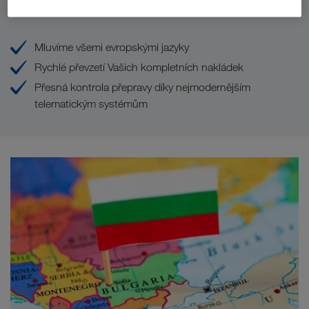
Vaše výhody u LKW WALTER
Mluvíme všemi evropskými jazyky
Rychlé převzetí Vašich kompletních nakládek
Přesná kontrola přepravy díky nejmodernějším
telematickým systémům