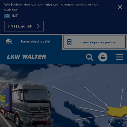
We believe that we can offer you a better version of this
website.
INT
(INT) English
Jsem objednavatel
Jsem dopravní partner
NAŠE TRHY
Evropa
Střední Asie
Rusko