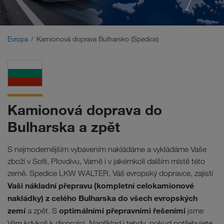
Blízký východ
Kavkaz
Evropa
Kamionová doprava Bulharsko (Spedice)
Severní Afrika
Kamionová doprava do
Bulharska a zpět
S nejmodernějším vybavením nakládáme a vykládáme Vaše
zboží v Sofii, Plovdivu, Varně i v jakémkoli dalším místě této
země. Spedice LKW WALTER, Váš evropský dopravce, zajistí
Vaši nákladní přepravu (kompletní celokamionové
nakládky) z celého Bulharska do všech evropských
zemí
optimálními přepravními řešeními
a zpět. S
jsme
.
Vám kdykoli k dispozici
Například i tehdy, pokud potřebujete