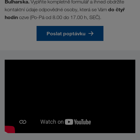
Bulharska.
Vyplňte kompletně formulář a ihned obdržíte
do čtyř
kontaktní údaje odpovědné osoby, která se Vám
hodin
ozve (Po-Pá od 8.00 do 17.00 h, SEČ).
Poslat poptávku