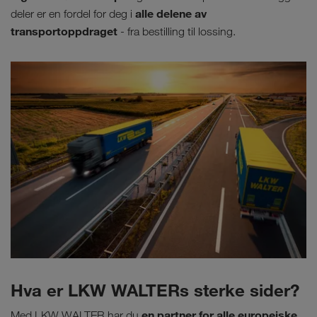
alle delene av
deler er en fordel for deg i
transportoppdraget
- fra bestilling til lossing.
Hva er LKW WALTERs sterke sider?
en partner for alle europeiske
Med LKW WALTER har du