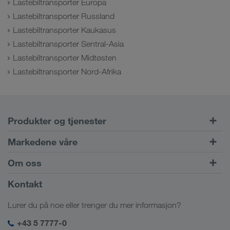
Lastebiltransporter Europa
Lastebiltransporter Russland
Lastebiltransporter Kaukasus
Lastebiltransporter Sentral-Asia
Lastebiltransporter Midtøsten
Lastebiltransporter Nord-Afrika
Produkter og tjenester
Veitransport
Markedene våre
Kombinert trafikk
Europa
Om oss
Kundeportalen CONNECT
Russland
Firmainformasjon
Kontakt
Digitale løsninger
Kaukasus
Stillinger & karriere
Bransjeløsninger
Lurer du på noe eller trenger du mer informasjon?
Sentral-Asia
Sosialt ansvar
Min LKW WALTER login
Midtøsten
+43 5 7777-0
HMS & kvalitetssikring