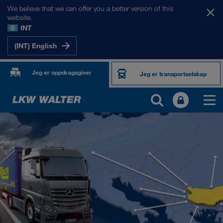
We believe that we can offer you a better version of this
website.
INT
(INT) English
Jeg er oppdragsgiver
Jeg er transportselskap
MARKEDENE VÅRE
Europa
Sentral-Asia
Russland