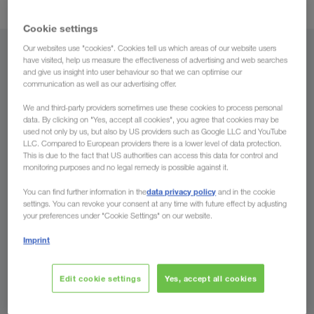
Cookie settings
Our websites use "cookies". Cookies tell us which areas of our website users
Fra
have visited, help us measure the effectiveness of advertising and web searches
and give us insight into user behaviour so that we can optimise our
communication as well as our advertising offer.
Norge
We and third-party providers sometimes use these cookies to process personal
data. By clicking on "Yes, accept all cookies", you agree that cookies may be
used not only by us, but also by US providers such as Google LLC and YouTube
LLC. Compared to European providers there is a lower level of data protection.
Til
This is due to the fact that US authorities can access this data for control and
monitoring purposes and no legal remedy is possible against it.
Land
data privacy policy
You can find further information in the
and in the cookie
settings. You can revoke your consent at any time with future effect by adjusting
your preferences under "Cookie Settings" on our website.
Imprint
Spør oss nå
Edit cookie settings
Yes, accept all cookies
Fordelene LKW WALTER gir deg