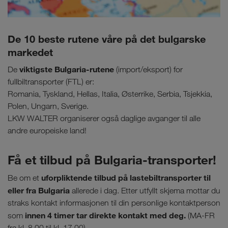
De 10 beste rutene våre på det bulgarske
markedet
viktigste Bulgaria-rutene
De
(import/eksport) for
fullbiltransporter (FTL) er:
Romania, Tyskland, Hellas, Italia, Østerrike, Serbia, Tsjekkia,
Polen, Ungarn, Sverige.
LKW WALTER organiserer også daglige avganger til alle
andre europeiske land!
Få et tilbud på Bulgaria-transporter!
uforpliktende tilbud på lastebiltransporter til
Be om et
eller fra Bulgaria
allerede i dag. Etter utfyllt skjema mottar du
straks kontakt informasjonen til din personlige kontaktperson
innen 4 timer tar direkte kontakt med deg.
som
(MA-FR
fra kl. 8.00 til kl. 17.00).