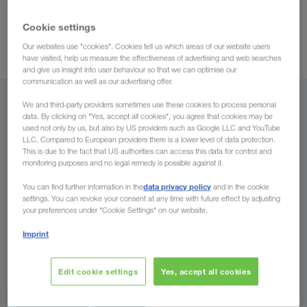
bestmögliche
Transportmanagern, die Ihnen
Cookie settings
Tranportkontrolle
in Ihrer
garantieren. Zudem werden Sie
Our websites use "cookies". Cookies tell us which areas of our website users
Muttersprache immer auf dem Laufenden
gehalten.
have visited, help us measure the effectiveness of advertising and web searches
and give us insight into user behaviour so that we can optimise our
communication as well as our advertising offer.
We and third-party providers sometimes use these cookies to process personal
Von
data. By clicking on "Yes, accept all cookies", you agree that cookies may be
used not only by us, but also by US providers such as Google LLC and YouTube
Liechtenstein
LLC. Compared to European providers there is a lower level of data protection.
This is due to the fact that US authorities can access this data for control and
monitoring purposes and no legal remedy is possible against it.
data privacy policy
You can find further information in the
and in the cookie
settings. You can revoke your consent at any time with future effect by adjusting
Nach
your preferences under "Cookie Settings" on our website.
Land
Imprint
Edit cookie settings
Yes, accept all cookies
Jetzt anfragen