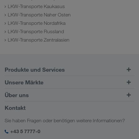
LKW-Transporte Kaukasus
LKW-Transporte Naher Osten
LKW-Transporte Nordafrika
LKW-Transporte Russland
LKW-Transporte Zentralasien
Produkte und Services
Straßentransporte
Unsere Märkte
Kombinierter Verkehr
Europa
Über uns
Kundenportal CONNECT
Russland
Firmeninformation
Kontakt
Digitale Lösungen
Kaukasus
Jobs & Karriere
Branchenlösungen
Sie haben Fragen oder benötigen weitere Informationen?
Zentralasien
Soziale Verantwortung
Mein LKW WALTER Login
Naher Osten
+43 5 7777-0
SHEQ-Management