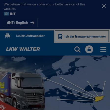
We believe that we can offer you a better version of this
website.
INT
(INT) English
Ich bin Auftraggeber
Ich bin Transportunternehmer
UNSERE MÄRKTE
Europa
Zentralasien
Russland