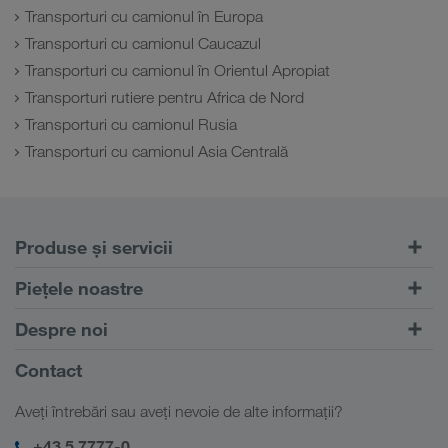
Transporturi cu camionul în Europa
Transporturi cu camionul Caucazul
Transporturi cu camionul în Orientul Apropiat
Transporturi rutiere pentru Africa de Nord
Transporturi cu camionul Rusia
Transporturi cu camionul Asia Centrală
Produse și servicii
Transport rutier
Piețele noastre
Transport intermodal
Europa
Despre noi
Portalul pentru clienți CONNECT
Rusia
Informații despre firma noastră
Contact
Soluții digitale
Caucaz
Locuri de muncă & carieră
Soluții în funcție de domeniul de activitate
Aveți întrebări sau aveți nevoie de alte informații?
Asia Centrală
Responsabilitate socială
Autentificarea mea în LKW WALTER
Orientul Mijlociu
+43 5 7777-0