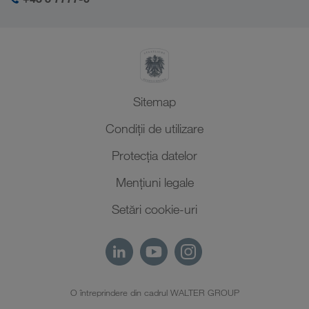
Management SHEQ
Africa de Nord
Sitemap
Condiții de utilizare
Protecţia datelor
Mențiuni legale
Setări cookie-uri
O întreprindere din cadrul WALTER GROUP