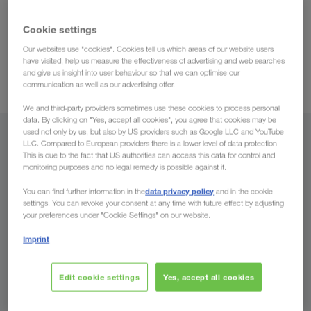
complete), din toate ţările europene, către şi dinspre
Cookie settings
Siria.
Aveți încredere în managerii noștri experimentați de
cel mai bun control posibil al
transport, care vă garantează
Our websites use "cookies". Cookies tell us which areas of our website users
have visited, help us measure the effectiveness of advertising and web searches
transporturilor.
vă ținem întotdeauna la
De asemenea,
and give us insight into user behaviour so that we can optimise our
curent vorbind în limba dumneavoastră maternă.
communication as well as our advertising offer.
We and third-party providers sometimes use these cookies to process personal
data. By clicking on "Yes, accept all cookies", you agree that cookies may be
used not only by us, but also by US providers such as Google LLC and YouTube
Din
LLC. Compared to European providers there is a lower level of data protection.
This is due to the fact that US authorities can access this data for control and
monitoring purposes and no legal remedy is possible against it.
România
data privacy policy
You can find further information in the
and in the cookie
settings. You can revoke your consent at any time with future effect by adjusting
your preferences under "Cookie Settings" on our website.
Spre
Imprint
Țara
Edit cookie settings
Yes, accept all cookies