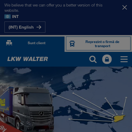
We believe that we can offer you a better version of this
website.
INT
(INT) English
Reprezint o firmă de
Sunt client
transport
PIEȚELE NOASTRE
Europa
Asia Centrală
Rusia