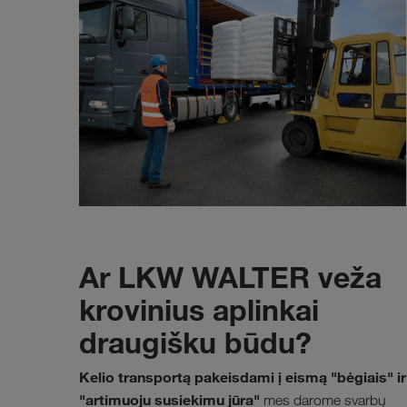
Ar LKW WALTER veža
krovinius aplinkai
draugišku būdu?
Kelio transportą pakeisdami į eismą "bėgiais" ir
"artimuoju susiekimu jūra"
mes darome svarbų