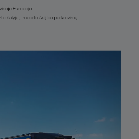
visoje Europoje
o šalyje į importo šalį be perkrovimų