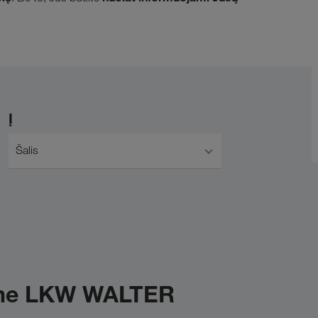
Į
Šalis
mone LKW WALTER