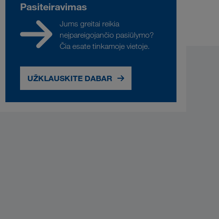
Pasiteiravimas
Jums greitai reikia
neįpareigojančio pasiūlymo?
Čia esate tinkamoje vietoje.
UŽKLAUSKITE DABAR