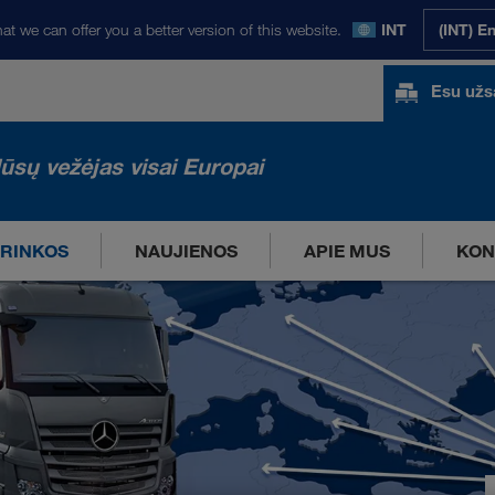
at we can offer you a better version of this website.
INT
(INT) E
Esu už
ūsų vežėjas visai Europai
RINKOS
NAUJIENOS
APIE MUS
KON