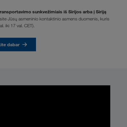
ransportavimo sunkvežimiais iš Sirijos arba į Siriją
gausite Jūsų asmeninio kontaktinio asmens duomenis, kuris
. iki 17 val. CET).
ite dabar