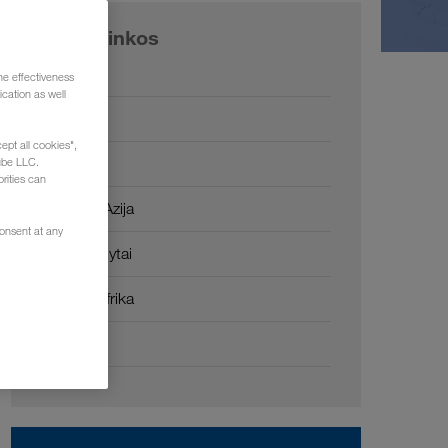
Mūsų rinkos
Europa
he effectiveness
cation as well
Rusija
ept all cookies",
Kaukazas
ube LLC.
rities can
Centrinė Azija
consent at any
Artimieji Rytai
Šiaurės Afrika
Kinija