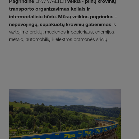
Pagrindinė
veikla
pilnų krovinių
LKW WALTER
-
transporto organizavimas keliais ir
intermodaliniu būdu. Mūsų veiklos pagrindas -
nepavojingų, supakuotų krovinių gabenimas
iš
vartojimo prekių, medienos ir popieriaus, chemijos,
metalo, automobilių ir elektros pramonės sričių.