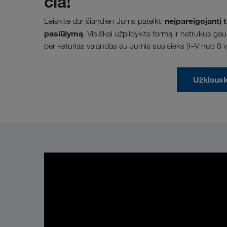
čia!
neįpareigojantį t
Leiskite dar šiandien Jums pateikti
pasiūlymą
. Visiškai užpildykite formą ir netrukus 
per keturias valandas su Jumis susisieks (I–V nuo 8 val
Užklausk