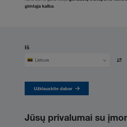
gimtąja kalba
.
Iš
Lietuva
Užklauskite dabar
Jūsų privalumai su į