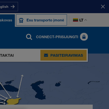
nglish
LT
sakovas
Esu transporto įmonė
CONNECT-PRISIJUNGTI
TAKTAI
PASITEIRAVIMAS