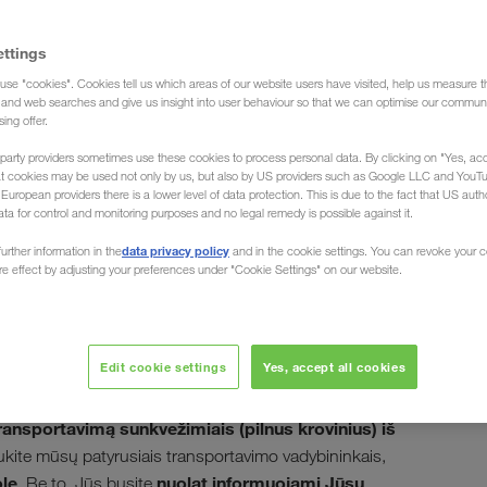
ettings
use "cookies". Cookies tell us which areas of our website users have visited, help us measure t
sunkvežimiais, Sirija (Ekspedicija)
g and web searches and give us insight into user behaviour so that we can optimise our communi
sing offer.
party providers sometimes use these cookies to process personal data. By clicking on "Yes, acc
at cookies may be used not only by us, but also by US providers such as Google LLC and YouT
uropean providers there is a lower level of data protection. This is due to the fact that US autho
ata for control and monitoring purposes and no legal remedy is possible against it.
s sunkvežimiais į
data privacy policy
urther information in the
and in the cookie settings. You can revoke your 
ure effect by adjusting your preferences under "Cookie Settings" on our website.
Edit cookie settings
Yes, accept all cookies
krausime Jūsų prekes visoje šalyje. Ar tai būtų Damaske,
ų Azijos šalies vietoje. Ekspedicija LKW WALTER, Jūsų
ansportavimą sunkvežimiais (pilnus krovinius) iš
iaukite mūsų patyrusiais transportavimo vadybininkais,
olę
nuolat informuojami Jūsų
. Be to, Jūs busite