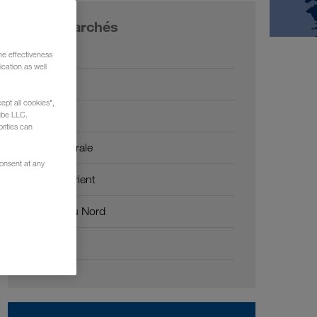
Nos marchés
Europe
he effectiveness
cation as well
Russie
ept all cookies",
Caucase
ube LLC.
rities can
Asie Centrale
consent at any
Moyen-Orient
Afrique du Nord
Chine