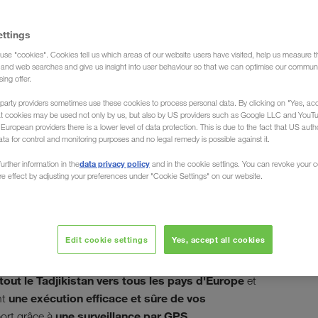
ettings
use "cookies". Cookies tell us which areas of our website users have visited, help us measure t
é de transport)
g and web searches and give us insight into user behaviour so that we can optimise our communi
sing offer.
party providers sometimes use these cookies to process personal data. By clicking on "Yes, acc
at cookies may be used not only by us, but also by US providers such as Google LLC and YouT
uropean providers there is a lower level of data protection. This is due to the fact that US autho
ata for control and monitoring purposes and no legal remedy is possible against it.
 de / vers le
data privacy policy
urther information in the
and in the cookie settings. You can revoke your 
ure effect by adjusting your preferences under "Cookie Settings" on our website.
Edit cookie settings
Yes, accept all cookies
 le chargement et le déchargement de vos
vos
 LKW WALTER, le transporteur européen, organise
out le Tadjikistan vers tous les pays d'Europe
et
une exécution efficace et sûre de vos
nt
une surveillance par GPS
port grâce à
.