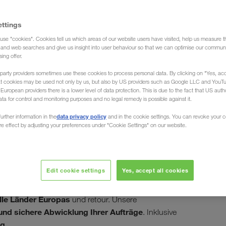
ettings
use "cookies". Cookies tell us which areas of our website users have visited, help us measure t
n (Spedition)
g and web searches and give us insight into user behaviour so that we can optimise our communi
sing offer.
party providers sometimes use these cookies to process personal data. By clicking on "Yes, acc
at cookies may be used not only by us, but also by US providers such as Google LLC and YouT
uropean providers there is a lower level of data protection. This is due to the fact that US autho
ata for control and monitoring purposes and no legal remedy is possible against it.
n / nach
data privacy policy
urther information in the
and in the cookie settings. You can revoke your 
ure effect by adjusting your preferences under "Cookie Settings" on our website.
Edit cookie settings
Yes, accept all cookies
Laden und Entladen Ihrer Waren von Dushanbe bis
Ihre LKW-Transporte
nsporteur, organisiert
alle Länder Europas
und retour. Unsere
 und sichere Abwicklung Ihrer Aufträge
. Inklusive
ng
.