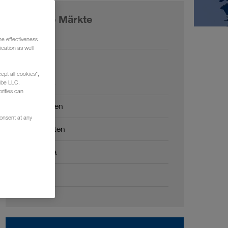
Unsere Märkte
Europa
he effectiveness
cation as well
Russland
ept all cookies",
Kaukasus
ube LLC.
rities can
Zentralasien
consent at any
Naher Osten
Nordafrika
China