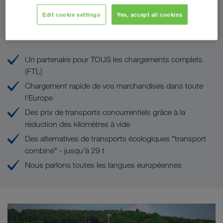
Edit cookie settings
Yes, accept all cookies
Vos avantages chez LKW WALTER
Un partenaire pour TOUS les chargements complets
(FTL)
Chargement rapide de vos marchandises dans toute
l'Europe
Des prix de transports concurrentiels grâce à la
réduction des kilomètres à vide
Des alternatives de transports écologiques "transport
combiné" - jusqu'à 29 t
Nous parlons toutes les langues européennes