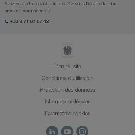
Solutions par branche
Avez-vous des questions ou avez-vous besoin de plus
Asie Centrale
Responsabilité sociale
Mon espace de connexion LKW WALTER
amples informations ?
Moyen-Orient
Management SHEQ
+33 9 71 07 87 42
Afrique du Nord
Plan du site
Conditions d'utilisation
Protection des données
Informations légales
Paramètres cookies