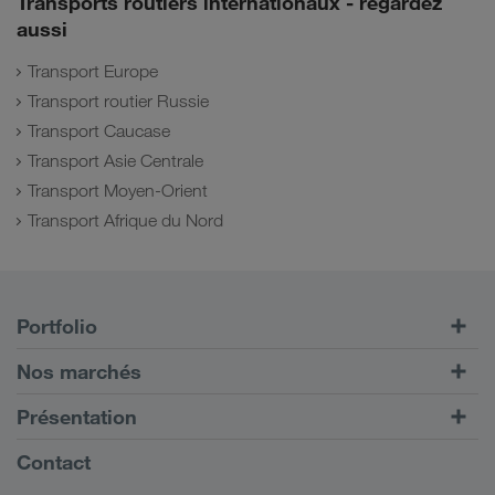
Transports routiers internationaux - regardez
aussi
Transport Europe
Transport routier Russie
Transport Caucase
Transport Asie Centrale
Transport Moyen-Orient
Transport Afrique du Nord
Portfolio
Transports routiers
Nos marchés
Transport intermodal
Europe
Présentation
Portail client CONNECT
Russie
Informations générales
Contact
Solutions numériques
Caucase
Emplois et carrière