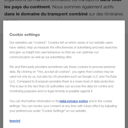
les pays du continent
. Nous sommes également actifs
dans le domaine du transport combiné
sur des itinéraires
.
choisis
Cookie settings
Our websites use "cookies". Cookies tell us which areas of our website users
De
have visited, help us measure the effectiveness of advertising and web searches
and give us insight into user behaviour so that we can optimise our
Luxembourg
communication as well as our advertising offer.
We and third-party providers sometimes use these cookies to process personal
data. By clicking on "Yes, accept all cookies", you agree that cookies may be
used not only by us, but also by US providers such as Google LLC and YouTube
LLC. Compared to European providers there is a lower level of data protection.
Vers
This is due to the fact that US authorities can access this data for control and
monitoring purposes and no legal remedy is possible against it.
Pays
data privacy policy
You can find further information in the
and in the cookie
settings. You can revoke your consent at any time with future effect by adjusting
your preferences under "Cookie Settings" on our website.
Imprint
Demander un devis