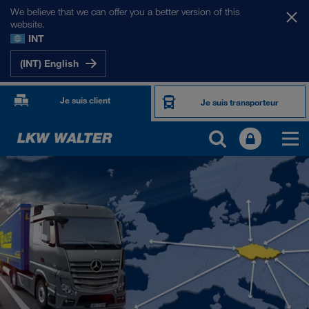
We believe that we can offer you a better version of this
website.
INT
(INT) English
Je suis client
Je suis transporteur
NOS MARCHÉS
Europe
Asie Centrale
Russie