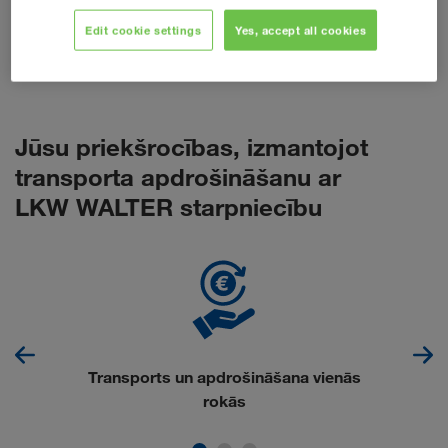
labumu no labākajiem nosacījumiem un bezrūpīgiem
Edit cookie settings
Yes, accept all cookies
pārvadājumiem no iekraušanas līdz izkraušanai – un tas viss
bez pašriska.
Jūsu priekšrocības, izmantojot
transporta apdrošināšanu ar
LKW WALTER starpniecību
Transports un apdrošināšana vienās
rokās