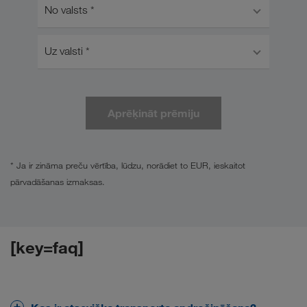
No valsts *
Uz valsti *
Aprēķināt prēmiju
* Ja ir zināma preču vērtība, lūdzu, norādiet to EUR, ieskaitot
pārvadāšanas izmaksas.
[key=faq]