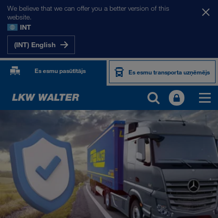
We believe that we can offer you a better version of this
website.
INT
(INT) English
Es esmu pasūtītājs
Es esmu transporta uzņēmējs
PRODUKTI UN PAKALPOJUMI
Pārvadājumi pa autoceļiem
Digitāli risinājumi
Kombinētie pārvadājumi