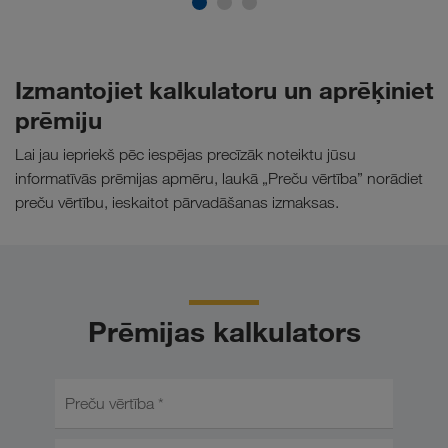
Izmantojiet kalkulatoru un aprēķiniet
prēmiju
Lai jau iepriekš pēc iespējas precīzāk noteiktu jūsu
informatīvās prēmijas apmēru, laukā „Preču vērtība” norādiet
preču vērtību, ieskaitot pārvadāšanas izmaksas.
Prēmijas kalkulators
Preču vērtība *