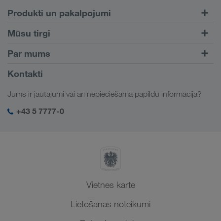
nokārtot formalitātes. LKW WALTER labprāt palīdzēs
Produkti un pakalpojumi
nokārtot zaudējumu formalitātes.
Pārvadājumi pa autoceļiem
Mūsu tirgi
Kombinētie pārvadājumi
Eiropa
Par mums
Klientu portāls CONNECT
Krievija
Informācija par uzņēmumu
Kontakti
Digitāli risinājumi
Kaukāzs
Darbs un karjera
Nozaru risinājumi
Jums ir jautājumi vai arī nepieciešama papildu informācija?
Centrālāzija
Sociālā atbildība
Mana LKW WALTER pieslēgšanās
Tuvie Austrumi
+43 5 7777-0
SHEQ-Management
Ziemeļāfrika
Vietnes karte
Lietošanas noteikumi