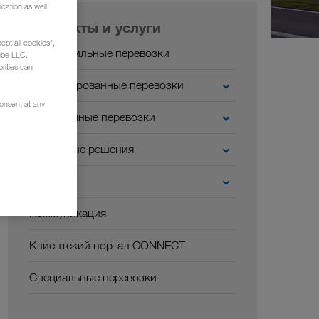
cation as well
Продукты и услуги
ept all cookies",
Автомобильные перевозки
ube LLC.
rities can
Комбинированные перевозки
consent at any
Экологичные перевозки
Цифровые решения
Отрасли
Коммуникация
Клиентский портал CONNECT
Специальные перевозки