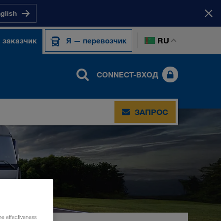
nglish
RU
 заказчик
Я — перевозчик
CONNECT-ВХОД
ЗАПРОС
he effectiveness