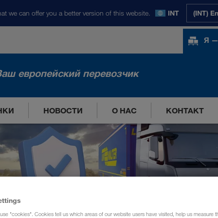
at we can offer you a better version of this website.
INT
(INT) E
Я —
Ваш европейский перевозчик
НКИ
НОВОСТИ
О НАС
КОНТАКТ
ettings
use "cookies". Cookies tell us which areas of our website users have visited, help us measure t