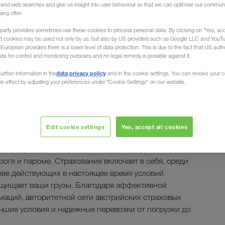
g and web searches and give us insight into user behaviour so that we can optimise our communi
sing offer.
party providers sometimes use these cookies to process personal data. By clicking on "Yes, acc
at cookies may be used not only by us, but also by US providers such as Google LLC and YouT
uropean providers there is a lower level of data protection. This is due to the fact that US autho
ata for control and monitoring purposes and no legal remedy is possible against it.
ов:
data privacy policy
urther information in the
and in the cookie settings. You can revoke your 
ure effect by adjusting your preferences under "Cookie Settings" on our website.
трахование -
без забот
Edit cookie settings
Yes, accept all cookies
спортную страховку от LKW WALTER – для
ге и пароме. Страхование включает в себя, среди
ове действующих в настоящее время условий
защищает ваши грузы. Благодаря эффективной
аций, авторитетной сети австрийских страховых
чшие условия и надежные перевозки от погрузки до