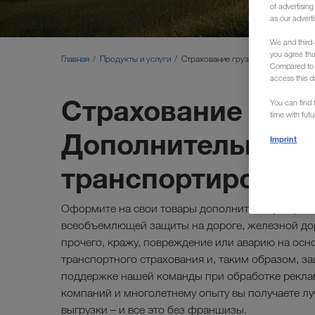
of advertisin
as our adverti
We and third-
you agree th
Главная
Продукты и услуги
Страхование грузов
Compared to E
access this d
Страхование груз
You can find f
time with fut
Дополнительное с
Imprint
транспортировка 
Оформите на свои товары дополнительную тран
всеобъемлющей защиты на дороге, железной доро
прочего, кражу, повреждение или аварию на осн
транспортного страхования и, таким образом, 
поддержке нашей команды при обработке реклам
компаний и многолетнему опыту вы получаете лу
выгрузки – и все это без франшизы.