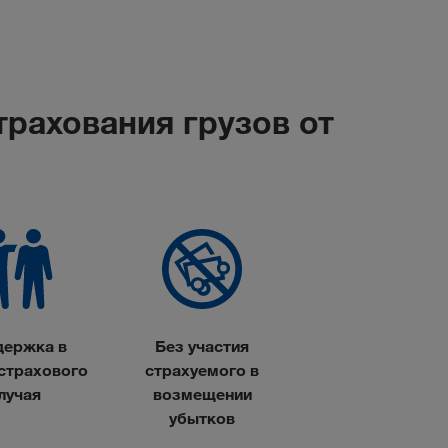
рахования грузов от
ержка в
Без участия
 страхового
страхуемого в
лучая
возмещении
убытков