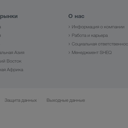
 рынки
О нас
а
Информация о компании
я
Работа и карьера
з
Социальная ответственнос
альная Азия
Менеджмент SHEQ
ий Восток
ная Африка
Защита данных
Выходные данные