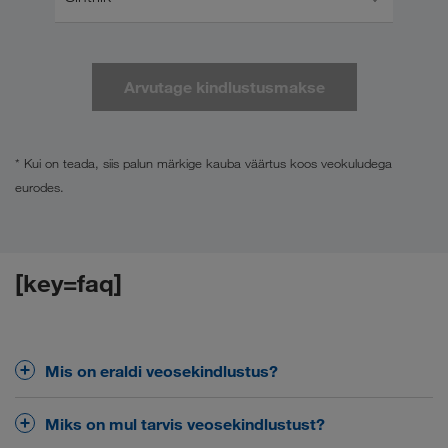
Arvutage kindlustusmakse
* Kui on teada, siis palun märkige kauba väärtus koos veokuludega
eurodes.
[key=faq]
Mis on eraldi veosekindlustus?
Veosekindlustus kaitseb teie kaupa transpordi ajal
Miks on mul tarvis veosekindlustust?
tekkida võivate kahjustuste või kadumise eest nii