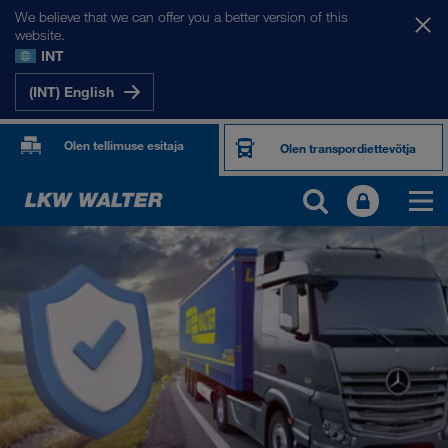
We believe that we can offer you a better version of this
website.
INT
(INT) English
Olen tellimuse esitaja
Olen transpordiettevõtja
TOOTED JA TEENUSED
Maanteetransport
Digitaalsed lahendused
Kombineeritud transport