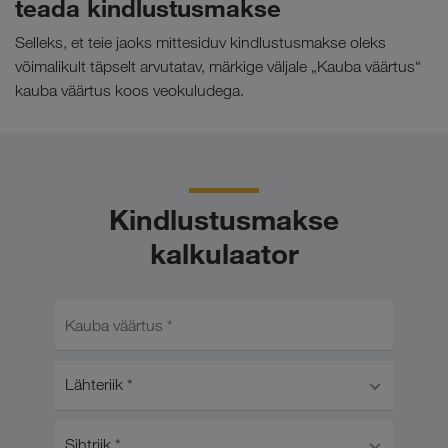
teada kindlustusmakse
Selleks, et teie jaoks mittesiduv kindlustusmakse oleks
võimalikult täpselt arvutatav, märkige väljale „Kauba väärtus“
kauba väärtus koos veokuludega.
Kindlustusmakse
kalkulaator
Kauba väärtus *
Lähteriik *
Sihtriik *