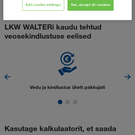
Edit cookie settings
Yes, accept all cookies
LKW WALTERi kaudu tehtud
veosekindlustuse eelised
Vedu ja kindlustus ühelt pakkujalt
Kasutage kalkulaatorit, et saada