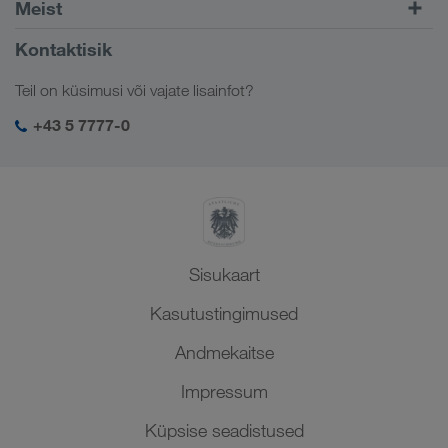
Euroopa
Meist
Kliendiportaal CONNECT
Venemaa
Ettevõttest
Kontaktisik
Digitaalsed lahendused
Kaukaasia
Töökohad ja karjäär
Ärilahendused
Teil on küsimusi või vajate lisainfot?
Kesk-Aasia
Sotsiaalne vastutus
Minu sisselogimine LKW WALTERi keskkonda
Lähis-Ida
+43 5 7777-0
SHEQ-juhtimine
Põhja-Aafrika
Sisukaart
Kasutustingimused
Andmekaitse
Impressum
Küpsise seadistused