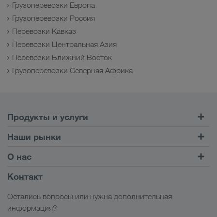
Грузоперевозки Европа
Грузоперевозки Россия
Перевозки Кавказ
Перевозки Центральная Азия
Перевозки Ближний Восток
Грузоперевозки Северная Африка
Продукты и услуги
Автомобильные перевозки
Наши рынки
Комбинированные перевозки
Европа
О нас
Клиентский портал CONNECT
Россия
Информация о компании
Контакт
Цифровые решения
Кавказ
Работа и карьера
Отрасли
Остались вопросы или нужна дополнительная
Центральная Азия
Социальная ответственность
Мой вход в систему LKW WALTER
информация?
Ближний Восток
Менеджмент SHEQ