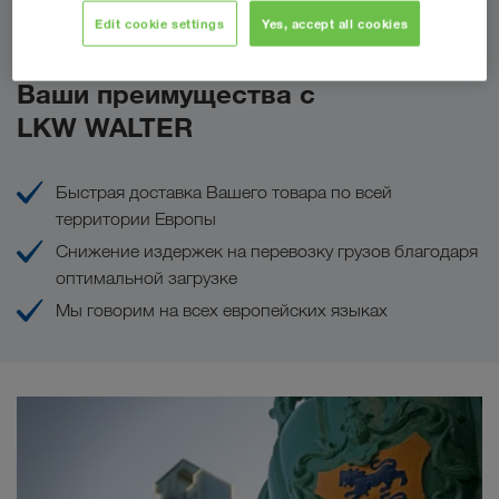
Сделать запрос
Edit cookie settings
Yes, accept all cookies
Ваши преимущества с
LKW WALTER
Быстрая доставка Вашего товара по всей
территории Европы
Снижение издержек на перевозку грузов благодаря
оптимальной загрузке
Мы говорим на всех европейских языках