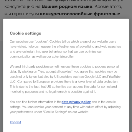
Вашем родном языке
консультацию на
. Кроме этого,
конкурентоспособные фрахтовые
мы гарантируем
ставки благодаря хорошей координации Ваших
перевозок
.
Cookie settings
Our websites use "cookies". Cookies tell us which areas of our website users
have visited, help us measure the effectiveness of advertising and web searches
and give us insight into user behaviour so that we can optimise our
Из
communication as well as our advertising offer.
Молдавия
We and third-party providers sometimes use these cookies to process personal
data. By clicking on "Yes, accept all cookies", you agree that cookies may be
used not only by us, but also by US providers such as Google LLC and YouTube
LLC. Compared to European providers there is a lower level of data protection.
This is due to the fact that US authorities can access this data for control and
monitoring purposes and no legal remedy is possible against it.
В
data privacy policy
You can find further information in the
and in the cookie
Страна
settings. You can revoke your consent at any time with future effect by adjusting
your preferences under "Cookie Settings" on our website.
Imprint