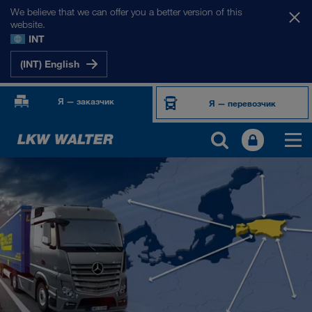
We believe that we can offer you a better version of this
website.
INT
(INT) English
Я — заказчик
Я — перевозчик
НАШИ РЫНКИ
Европа
Центральная Азия
Россия