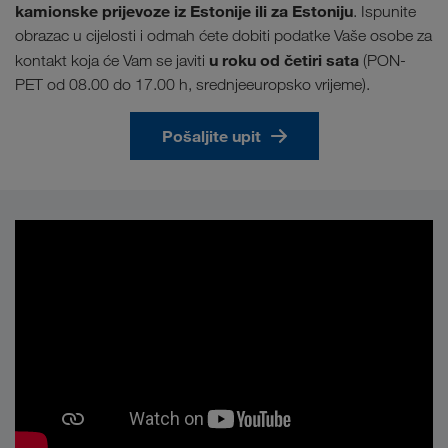
kamionske prijevoze iz Estonije ili za Estoniju
. Ispunite
obrazac u cijelosti i odmah ćete dobiti podatke Vaše osobe za
u roku od četiri sata
kontakt koja će Vam se javiti
(PON-
PET od 08.00 do 17.00 h, srednjeeuropsko vrijeme).
Pošaljite upit