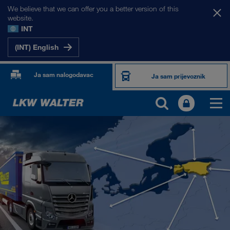
We believe that we can offer you a better version of this
website.
INT
(INT) English
Ja sam nalogodavac
Ja sam prijevoznik
NAŠA TRŽIŠTA
Europa
Srednja Azija
Rusija