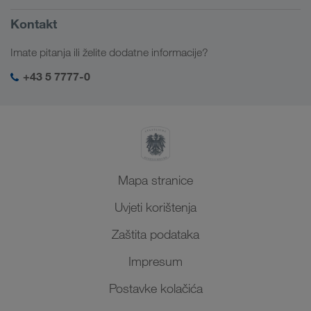
Portal za klijente CONNECT
Rusija
Informacije o poduzeću
Kontakt
Digitalna rješenja
Kavkaz
Poslovi i karijera
Rješenja prema branši
Imate pitanja ili želite dodatne informacije?
Srednja Azija
Društvena odgovornost
Moja LKW WALTER prijava
Bliski Istok
+43 5 7777-0
SHEQ-menadžment
Sjeverna Afrika
Mapa stranice
Uvjeti korištenja
Zaštita podataka
Impresum
Postavke kolačića