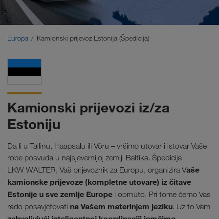
Bliski Istok
Kavkaz
Europa
Kamionski prijevoz Estonija (Špedicija)
Sjeverna Afrika
Kamionski prijevozi iz/za
Estoniju
Da li u Tallinu, Haapsalu ili Vöru – vršimo utovar i istovar Vaše
robe posvuda u najsjevernijoj zemlji Baltika. Špedicija
aše
LKW WALTER, Vaš prijevoznik za Europu, organizira V
kamionske prijevoze (kompletne utovare) iz čitave
Estonije u sve zemlje Europe
i obrnuto. Pri tome ćemo Vas
na Vašem materinjem jeziku
rado posavjetovati
. Uz to Vam
zahvaljujući inteligentnoj koordinaciji jamčimo