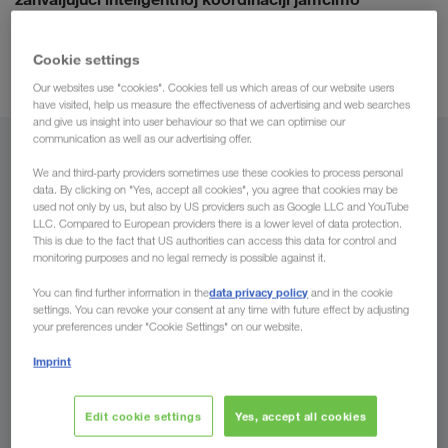
konkurentne cijene prijevoza.
Cookie settings
Our websites use "cookies". Cookies tell us which areas of our website users
have visited, help us measure the effectiveness of advertising and web searches
and give us insight into user behaviour so that we can optimise our
communication as well as our advertising offer.
Iz
We and third-party providers sometimes use these cookies to process personal
data. By clicking on "Yes, accept all cookies", you agree that cookies may be
Hrvatska
used not only by us, but also by US providers such as Google LLC and YouTube
LLC. Compared to European providers there is a lower level of data protection.
This is due to the fact that US authorities can access this data for control and
monitoring purposes and no legal remedy is possible against it.
data privacy policy
You can find further information in the
and in the cookie
Za
settings. You can revoke your consent at any time with future effect by adjusting
your preferences under "Cookie Settings" on our website.
Država
Imprint
Edit cookie settings
Yes, accept all cookies
Pošaljite upit