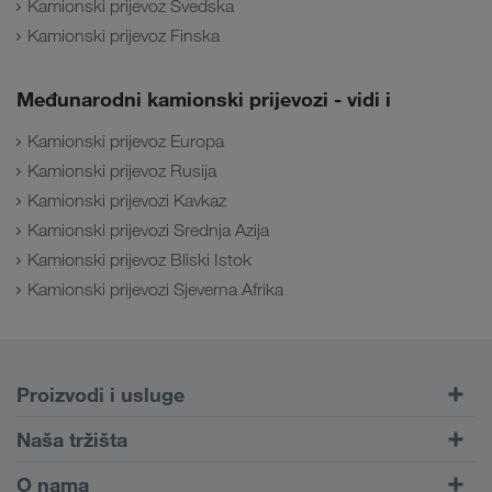
Kamionski prijevoz Švedska
Kamionski prijevoz Finska
Međunarodni kamionski prijevozi - vidi i
Kamionski prijevoz Europa
Kamionski prijevoz Rusija
Kamionski prijevozi Kavkaz
Kamionski prijevozi Srednja Azija
Kamionski prijevoz Bliski Istok
Kamionski prijevozi Sjeverna Afrika
Proizvodi i usluge
Cestovni prijevoz
Naša tržišta
Kombinirani prijevoz
Europa
O nama