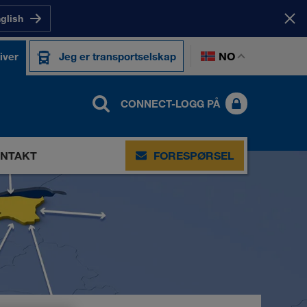
nglish
NO
iver
Jeg er transportselskap
CONNECT-LOGG PÅ
NTAKT
FORESPØRSEL