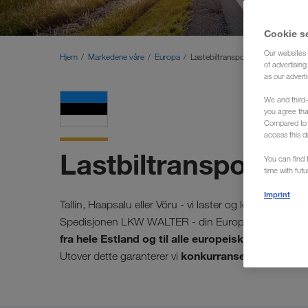
Cookie s
Our websites 
Hjem
Markedene våre
Europa
Lastebiltransporter Estland (Sped
of advertisin
as our adverti
We and third-
you agree th
Compared to E
access this d
Lastbiltransporter f
You can find f
time with fut
Imprint
Tallin, Haapsalu eller Vöru - vi laster og losser varene
Spedisjonen LKW WALTER - din Europa-transportør 
fra hele Estland og til alle europeiske land,
og vic
konkurransedyktige frakt
Utover dette garanterer vi