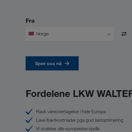
Fra
Norge
Spør oss nå
Fordelene LKW WALTER
Rask vareovertagelse i hele Europa
Lave fraktkostnader pga god lastoptimering
Vi snakker alle europeiske språk