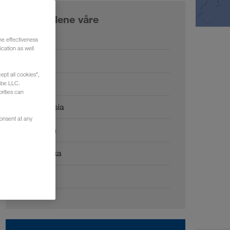
Markedene våre
Europa
he effectiveness
cation as well
Russland
ept all cookies",
Kaukasus
ube LLC.
rities can
Sentral-Asia
consent at any
Midtøsten
Nord-Afrika
Kina