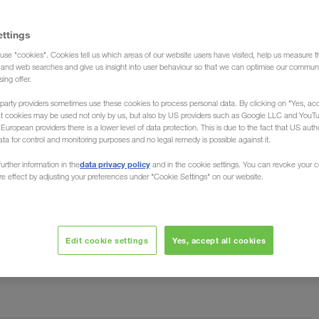
ettings
use "cookies". Cookies tell us which areas of our website users have visited, help us measure t
isjon)
g and web searches and give us insight into user behaviour so that we can optimise our communi
sing offer.
party providers sometimes use these cookies to process personal data. By clicking on "Yes, acc
at cookies may be used not only by us, but also by US providers such as Google LLC and YouT
uropean providers there is a lower level of data protection. This is due to the fact that US autho
ata for control and monitoring purposes and no legal remedy is possible against it.
ra / til Estland
data privacy policy
urther information in the
and in the cookie settings. You can revoke your 
ure effect by adjusting your preferences under "Cookie Settings" on our website.
 dine overalt i det nordligste av de baltiske landene.
dine lastebiltransporter (komplettlast)
- organiserer
Edit cookie settings
Yes, accept all cookies
morsmålet ditt
e versa Og vi snakker med deg på
.
rater takket være intelligent koordinering
.