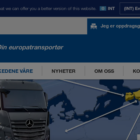
at we can offer you a better version of this website.
INT
(INT) E
Jeg er oppdragsg
in europatransportør
EDENE VÅRE
NYHETER
OM OSS
KO