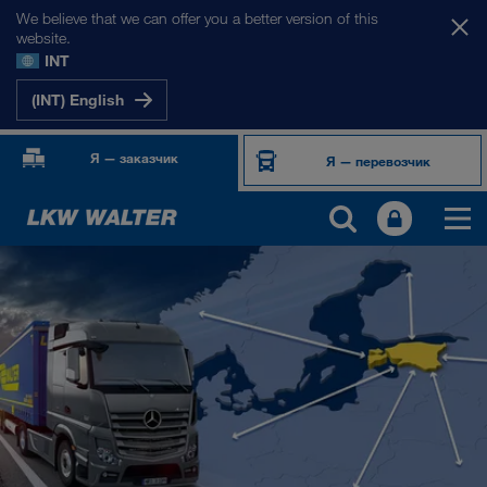
We believe that we can offer you a better version of this
website.
INT
(INT) English
Я — заказчик
Я — перевозчик
НАШИ РЫНКИ
Европа
Центральная Азия
Россия