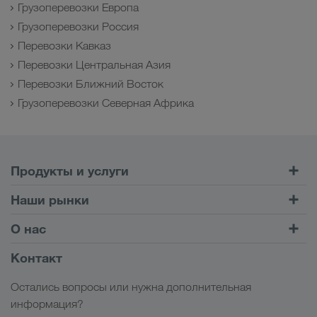
Грузоперевозки Европа
Грузоперевозки Россия
Перевозки Кавказ
Перевозки Центральная Азия
Перевозки Ближний Восток
Грузоперевозки Северная Африка
Продукты и услуги
Автомобильные перевозки
Наши рынки
Комбинированные перевозки
Европа
О нас
Клиентский портал CONNECT
Россия
Информация о компании
Контакт
Цифровые решения
Кавказ
Работа и карьера
Отрасли
Остались вопросы или нужна дополнительная
Центральная Азия
Социальная ответственность
Мой вход в систему LKW WALTER
информация?
Ближний Восток
Менеджмент SHEQ