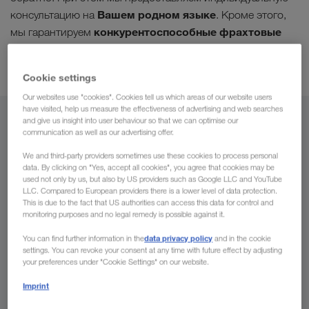
Вашем родном языке
консультацию на
. Кроме этого,
конкурентоспособные фрахтовые
мы гарантируем
ставки благодаря хорошей координации Ваших
перевозок
.
Cookie settings
Our websites use "cookies". Cookies tell us which areas of our website users
have visited, help us measure the effectiveness of advertising and web searches
and give us insight into user behaviour so that we can optimise our
Из
communication as well as our advertising offer.
Таджикистан
We and third-party providers sometimes use these cookies to process personal
data. By clicking on "Yes, accept all cookies", you agree that cookies may be
used not only by us, but also by US providers such as Google LLC and YouTube
LLC. Compared to European providers there is a lower level of data protection.
This is due to the fact that US authorities can access this data for control and
monitoring purposes and no legal remedy is possible against it.
В
data privacy policy
You can find further information in the
and in the cookie
Страна
settings. You can revoke your consent at any time with future effect by adjusting
your preferences under "Cookie Settings" on our website.
Imprint