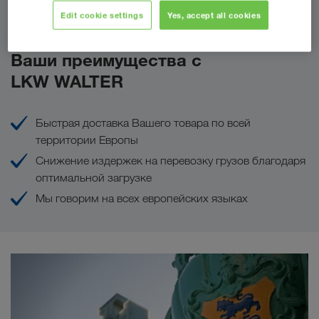
Сделать запрос
Edit cookie settings
Yes, accept all cookies
Ваши преимущества с
LKW WALTER
Быстрая доставка Вашего товара по всей
территории Европы
Снижение издержек на перевозку грузов благодаря
оптимальной загрузке
Мы говорим на всех европейских языках