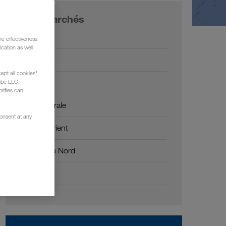
Nos marchés
Europe
he effectiveness
cation as well
Russie
ept all cookies",
Caucase
ube LLC.
rities can
Asie Centrale
consent at any
Moyen-Orient
Afrique du Nord
Chine