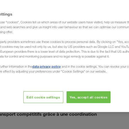
ettings
use "cookies". Cookies tell us which areas of our website users have visited, help us measure t
sport)
g and web searches and give us insight into user behaviour so that we can optimise our communi
sing offer.
party providers sometimes use these cookies to process personal data. By clicking on "Yes, acc
at cookies may be used not only by us, but also by US providers such as Google LLC and YouT
uropean providers there is a lower level of data protection. This is due to the fact that US autho
ata for control and monitoring purposes and no legal remedy is possible against it.
 de / vers l'Estonie
data privacy policy
urther information in the
and in the cookie settings. You can revoke your 
ure effect by adjusting your preferences under "Cookie Settings" on our website.
geons et déchargeons vos marchandises partout dans les
 nordiques. La société LKW WALTER, le transporteur
Edit cookie settings
Yes, accept all cookies
gements complets) de toute l'Estonie vers tous les
dans votre langue
 conseillons individuellement
ransport compétitifs grâce à une coordination