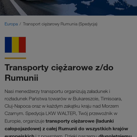
Bliski Wschód
Kaukaz
Europa
Transport ciężarowy Rumunia (Spedycja)
Afryka Północna
Transporty ciężarowe z/do
Rumunii
Nasi menedżerzy transportu organizują załadunek i
rozładunek Państwa towarów w Bukareszcie, Timisoara,
Cluj-Napoca oraz w każdym zakątku kraju nad Morzem
Czarnym. Spedycja LKW WALTER, Twój przewoźnik w
transporty ciężarowe (ładunki
Europie, organizuje
całopojazdowe) z całej Rumunii do wszystkich krajów
europejskich
długoletniemu
i z powrotem. Dzięki naszemu