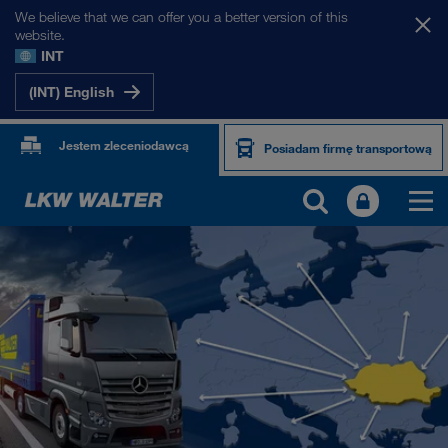
We believe that we can offer you a better version of this
website.
INT
(INT) English
Jestem zleceniodawcą
Posiadam firmę transportową
NASZE RYNKI
Europa
Azja Środkowa
Rosja