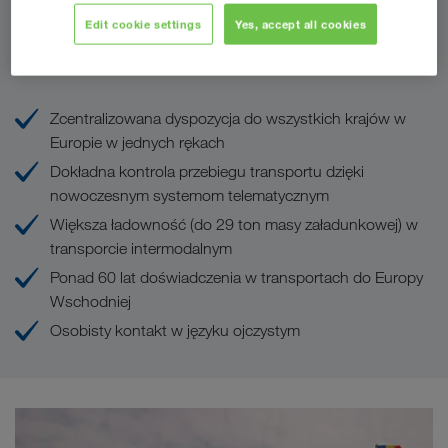
Edit cookie settings
Yes, accept all cookies
Państwa korzyści w LKW WALTER
Zcentralizowana dyspozycja do wszystkich krajów w
Europie w jednych rękach
Dokładna kontrola przebiegu transportu dzięki
nowoczesnym systemom telematycznym
Większa ładowność (do 29 ton masy załadunkowej) w
transporcie intermodalnym
Ponad 60 lat doświadczenia w transportach do Europy
Wschodniej
Osobisty kontakt w języku ojczystym