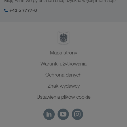
Mają Państwo pytania lub chcą uzyskać więcej informacji?
Azja Środkowa
Odpowiedzialność społeczna
Mój login LKW WALTER
Bliski Wschód
+43 5 7777-0
SHEQ-Management
Afryka Północna
Mapa strony
Warunki użytkowania
Ochrona danych
Znak wydawcy
Ustawienia plików cookie