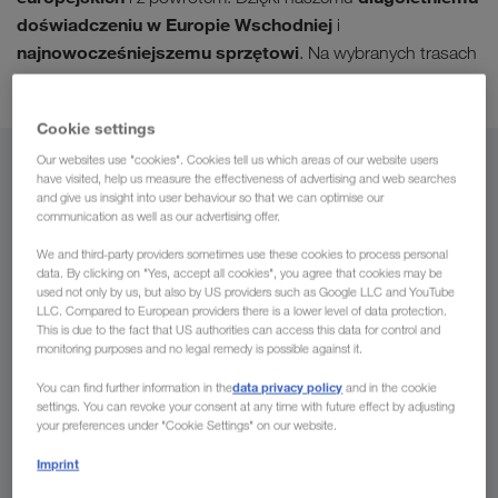
doświadczeniu w Europie Wschodniej
i
najnowocześniejszemu sprzętowi
. Na wybranych trasach
transport intermodalny
oferujemy również
.
Cookie settings
Our websites use "cookies". Cookies tell us which areas of our website users
Z
have visited, help us measure the effectiveness of advertising and web searches
and give us insight into user behaviour so that we can optimise our
communication as well as our advertising offer.
Polska
We and third-party providers sometimes use these cookies to process personal
data. By clicking on "Yes, accept all cookies", you agree that cookies may be
used not only by us, but also by US providers such as Google LLC and YouTube
LLC. Compared to European providers there is a lower level of data protection.
Do
This is due to the fact that US authorities can access this data for control and
monitoring purposes and no legal remedy is possible against it.
Kraj
data privacy policy
You can find further information in the
and in the cookie
settings. You can revoke your consent at any time with future effect by adjusting
your preferences under "Cookie Settings" on our website.
Imprint
Wyślij zapytanie