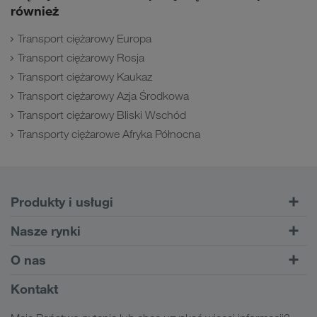
również
Transport ciężarowy Europa
Transport ciężarowy Rosja
Transport ciężarowy Kaukaz
Transport ciężarowy Azja Środkowa
Transport ciężarowy Bliski Wschód
Transporty ciężarowe Afryka Północna
Produkty i usługi
Transporty drogowe
Nasze rynki
Transport intermodalny
Europa
O nas
Serwis dla klientów CONNECT
Rosja
Informacje o firmie
Kontakt
Cyfrowe rozwiązania
Kaukaz
Praca & Kariera
Rozwiązania branżowe