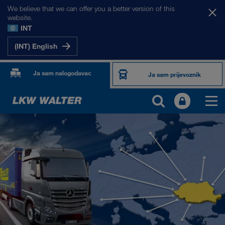
We believe that we can offer you a better version of this
website.
INT
(INT) English
Ja sam nalogodavac
Ja sam prijevoznik
NAŠA TRŽIŠTA
Europa
Srednja Azija
Rusija