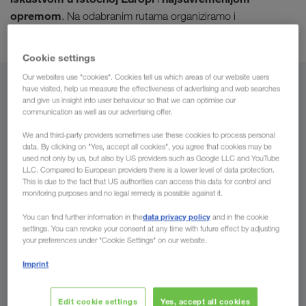
opremom
. Na odabranim rutama organiziramo i
kombinirani prijevoz
.
Cookie settings
Our websites use "cookies". Cookies tell us which areas of our website users
Iz
have visited, help us measure the effectiveness of advertising and web searches
and give us insight into user behaviour so that we can optimise our
communication as well as our advertising offer.
Hrvatska
We and third-party providers sometimes use these cookies to process personal
data. By clicking on "Yes, accept all cookies", you agree that cookies may be
used not only by us, but also by US providers such as Google LLC and YouTube
LLC. Compared to European providers there is a lower level of data protection.
This is due to the fact that US authorities can access this data for control and
Za
monitoring purposes and no legal remedy is possible against it.
Država
data privacy policy
You can find further information in the
and in the cookie
settings. You can revoke your consent at any time with future effect by adjusting
your preferences under "Cookie Settings" on our website.
Imprint
Pošaljite upit
Edit cookie settings
Yes, accept all cookies