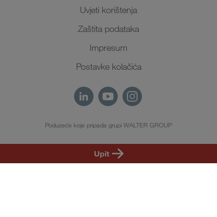
Uvjeti korištenja
Zaštita podataka
Impresum
Postavke kolačića
Poduzeće koje pripada grupi WALTER GROUP
HR
Upit