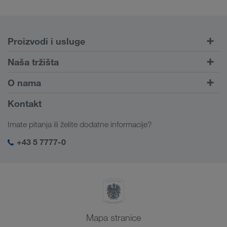
Proizvodi i usluge
Cestovni prijevoz
Naša tržišta
Kombinirani prijevoz
Europa
O nama
Portal za klijente CONNECT
Rusija
Informacije o poduzeću
Kontakt
Digitalna rješenja
Kavkaz
Poslovi i karijera
Rješenja prema branši
Imate pitanja ili želite dodatne informacije?
Srednja Azija
Društvena odgovornost
Moja LKW WALTER prijava
Bliski Istok
+43 5 7777-0
SHEQ-menadžment
Sjeverna Afrika
Mapa stranice