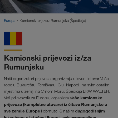
Bliski Istok
Kavkaz
Europa
Kamionski prijevoz Rumunjska (Špedicija)
Sjeverna Afrika
Kamionski prijevozi iz/za
Rumunjsku
Naši organizatori prijevoza organiziraju utovar i istovar Vaše
robe u Bukureštu, Temišvaru, Cluj-Napoci i na svim ostalim
mjestima u zemlji na Crnom Moru. Špedicija LKW WALTER,
aše kamionske
Vaš prijevoznik za Europu, organizira V
prijevoze (kompletne utovare) iz čitave Rumunjske u
sve zemlje Europe
dugogodišnjim
i obrnuto. S našim
iskustvom u Istočnoj Europi
najsuvremenijom
i