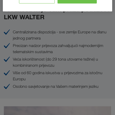
Prednosti koje Vam pruža poduzeće
LKW WALTER
Centralizirana dispozicija - sve zemlje Europe na dlanu
jednog partnera
Precizan nadzor prijevoza zahvaljujući najmodernijim
telematskim sustavima
Veća iskorištenost (do 29 tona utovarne težine) u
kombiniranom prijevozu
Više od 60 godina iskustva u prijevozima za istočnu
Europu
Osobno savjetovanje na Vašem materinjem jeziku