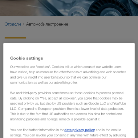
Экологичные перевозки
Коммуникация
Отрасли
Автомобилестроение
Клиентский портал CONNECT
Перевозки для
Отрасли
автомобильной
Cookie settings
промышленности -
Our websites use "cookies". Cookies tell us which areas of our website users
have visited, help us measure the effectiveness of advertising and web searches
Эффективные перевозки для
and give us insight into user behaviour so that we can optimise our
communication as well as our advertising offer.
вашей логистической
We and third-party providers sometimes use these cookies to process personal
цепочки
data. By clicking on "Yes, accept all cookies", you agree that cookies may be
used not only by us, but also by US providers such as Google LLC and YouTube
LLC. Compared to European providers there is a lower level of data protection.
Благодаря переходу на цифровые технологии и
This is due to the fact that US authorities can access this data for control and
monitoring purposes and no legal remedy is possible against it.
«Индустрии 4.0» еще больше возрастает значение
своевременных перевозок. Поэтому необходимо найти
data privacy policy
You can find further information in the
and in the cookie
действительно сильного партнера. Такого партнера,
settings. You can revoke your consent at any time with future effect by adjusting