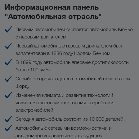
Информационная панель
Системы телематики во всех трейлерах
Ваши преимущества при комбинированной
"Автомобильная отрасль"
перевозке грузов:
Сертификат о соответствии требованиям
крепления груза (проверка по EN 12642 XL)
Первым автомобилем считается автомобиль Кюньо
Грузоподъемность до 29 тонн
20 крепежных ремней
с паровым двигателем.
Высокая гибкость при организации
Первый автомобиль с газовым двигателем был
погрузок и разгрузок
Оснащение при выполнении
запатентован в 1886 году Карлом Бенцом.
комбинированных перевозок
Отсутствие пробок и запретов движения
В 1899 году автомобиль впервые достиг скорости
более 100 км/ч.
В 2025 году LKW WALTER осуществил более чем
Серийное производство автомобилей начал Генри
592 000 интермодальных перевозок по всей
Форд.
Европе и таким образом снизил выбросы CO
2
на 375 000 .
Изменения климата и развитие технологий
являются главными факторами разработки
Комбинированные перевозки
электромобилей.
Сегодня автомобиль состоит из 10 000 деталей.
Автомобиль с сетевыми возможностями и
автономное управление – это будущее