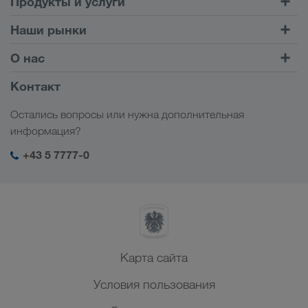
Продукты и услуги
Автомобильные перевозки
Наши рынки
Комбинированные перевозки
Европа
О нас
Клиентский портал CONNECT
Россия
Информация о компании
Контакт
Цифровые решения
Кавказ
Работа и карьера
Отрасли
Остались вопросы или нужна дополнительная
Центральная Азия
Социальная ответственность
Мой вход в систему LKW WALTER
информация?
Ближний Восток
Менеджмент SHEQ
+43 5 7777-0
Северная Африка
Карта сайта
Условия пользования