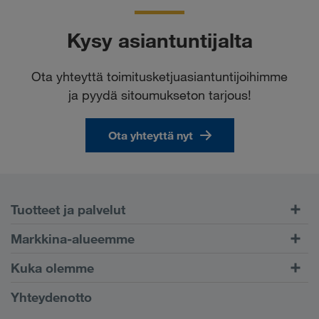
Kysy asiantuntijalta
Ota yhteyttä toimitusketjuasiantuntijoihimme
ja pyydä sitoumukseton tarjous!
Ota yhteyttä nyt
Tuotteet ja palvelut
Maantiekuljetukset
Markkina-alueemme
Yhdistetty liikenne
Eurooppa
Kuka olemme
CONNECT-asiakasportaali
Venäjä
Yritystiedot
Yhteydenotto
Digitaaliset ratkaisut
Kaukasus
Työpaikat & uramahdollisuudet