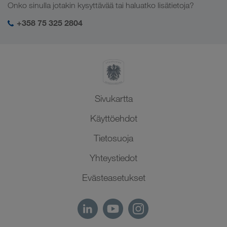
Toimialakohtaiset ratkaisut
Onko sinulla jotakin kysyttävää tai haluatko lisätietoja?
Keski-Aasia
Yhteiskuntavastuu
Kirjautuminen LKW WALTER -palveluihin
Lähi-itä
+358 75 325 2804
SHEQ-hallinto
Pohjois-Afrikka
Sivukartta
Käyttöehdot
Tietosuoja
Yhteystiedot
Evästeasetukset