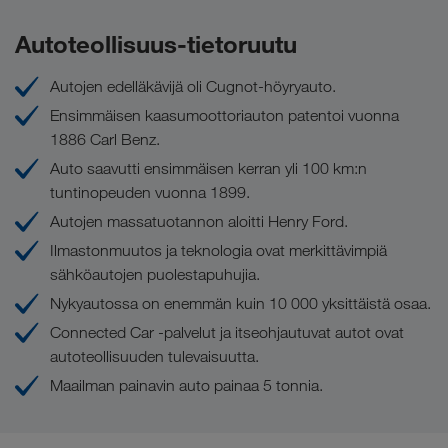
Lastauspaino jopa 29 tonnia
Lastaussidontasertifikaatti (EN 12642 XL:n
Autoteollisuus-tietoruutu
mukaan)
Lastauksen ja purun erinomainen joustavuus
20 sidontaliinaa
Ei ruuhkia tai ajokieltoja
Autojen edelläkävijä oli Cugnot-höyryauto.
Ensimmäisen kaasumoottoriauton patentoi vuonna
Yhdistetyn liikenteen kalusto
Vuonna 2025 LKW WALTER järjesti Euroopan
1886 Carl Benz.
alueella yli 592 000 kuormaa
Auto saavutti ensimmäisen kerran yli 100 km:n
intermodaalikuljetuksina ja vähensi siten
tuntinopeuden vuonna 1899.
hiilidioksidipäästöjä yli 375 000 tonnilla.
Autojen massatuotannon aloitti Henry Ford.
Ilmastonmuutos ja teknologia ovat merkittävimpiä
Yhdistetty liikenne
sähköautojen puolestapuhujia.
Nykyautossa on enemmän kuin 10 000 yksittäistä osaa.
Connected Car -palvelut ja itseohjautuvat autot ovat
autoteollisuuden tulevaisuutta.
Maailman painavin auto painaa 5 tonnia.