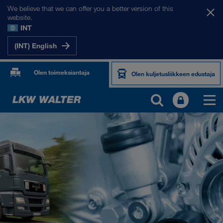
We believe that we can offer you a better version of this
website.
INT
(INT) English
Olen toimeksiantaja
Olen kuljetusliikkeen edustaja
TUOTTEET JA PALVELUT
Maantiekuljetus
Digitaaliset ratkaisut
Yhdistetty liikenne