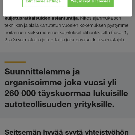
Edit cookie settings
Yes, accept all cookies
autoteollisuudelle ja
LKW WALTER on
alihankintaketjuille tarkoitettujen huipputehokkaiden
kuljetusratkaisuiden asiantuntija
. Kiitos ajanmukaisen
tekniikan ja alalla kartutetun vuosien kokemuksen pystymme
hoitamaan kaikki materiaalikuljetukset alihankkijoilta (tasot 1,
2 ja 3) valmistajille ja tuottajille (alkuperäiset laitevalmistajat).
Suunnittelemme ja
organisoimme joka vuosi yli
260 000 täyskuormaa lukuisille
autoteollisuuden yrityksille.
Seitsemän hyvää syytä yhteistyöhön