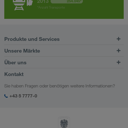
2013
254.045*
*Anzahl Transporte
Produkte und Services
Straßentransporte
Unsere Märkte
Kombinierter Verkehr
Europa
Über uns
Kundenportal CONNECT
Russland
Firmeninformation
Kontakt
Digitale Lösungen
Kaukasus
Jobs & Karriere
Branchenlösungen
Sie haben Fragen oder benötigen weitere Informationen?
Zentralasien
Soziale Verantwortung
Mein LKW WALTER Login
Naher Osten
+43 5 7777-0
SHEQ-Management
Nordafrika