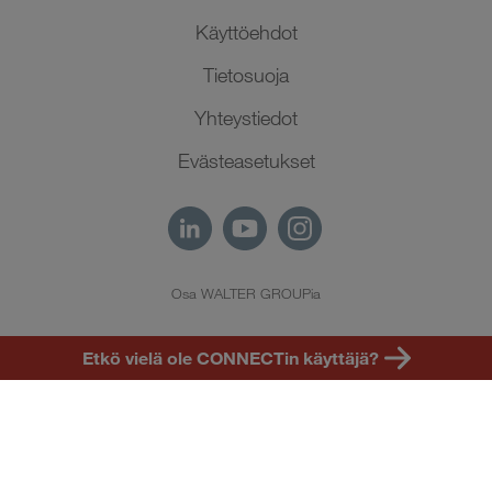
Käyttöehdot
Tietosuoja
Yhteystiedot
Evästeasetukset
Osa WALTER GROUPia
FI
Etkö vielä ole CONNECTin käyttäjä?