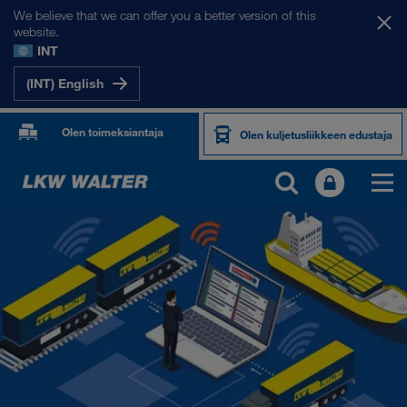
We believe that we can offer you a better version of this
website.
INT
(INT) English
Olen toimeksiantaja
Olen kuljetusliikkeen edustaja
TUOTTEET JA PALVELUT
Maantiekuljetus
Digitaaliset ratkaisut
Yhdistetty liikenne