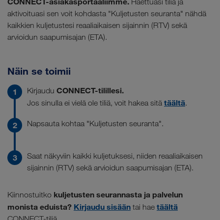
CONNECT-asiakasportaaliimme.
Haettuasi tiliä ja
aktivoituasi sen voit kohdasta "Kuljetusten seuranta" nähdä
kaikkien kuljetustesi reaaliaikaisen sijainnin (RTV) sekä
arvioidun saapumisajan (ETA).
Näin se toimii
CONNECT-tilillesi.
Kirjaudu
täältä
Jos sinulla ei vielä ole tiliä, voit hakea sitä
.
Napsauta kohtaa "Kuljetusten seuranta".
Saat näkyviin kaikki kuljetuksesi, niiden reaaliaikaisen
sijainnin (RTV) sekä arvioidun saapumisajan (ETA).
kuljetusten seurannasta ja palvelun
Kiinnostuitko
monista eduista?
Kirjaudu sisään
täältä
tai hae
CONNECT-tiliä.