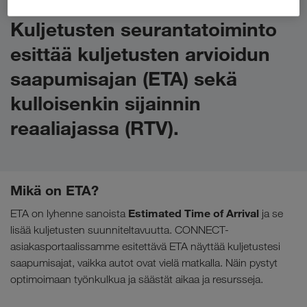
Kuljetusten seurantatoiminto
esittää kuljetusten
arvioidun
saapumisajan (ETA)
sekä
kulloisenkin sijainnin
reaaliajassa (RTV).
Mikä on ETA?
Estimated Time of Arrival
ETA on lyhenne sanoista
ja se
lisää kuljetusten suunniteltavuutta. CONNECT-
asiakasportaalissamme esitettävä ETA näyttää kuljetustesi
saapumisajat, vaikka autot ovat vielä matkalla. Näin pystyt
optimoimaan työnkulkua ja säästät aikaa ja resursseja.