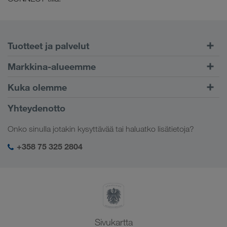
Tuotteet ja palvelut
Maantiekuljetukset
Markkina-alueemme
Yhdistetty liikenne
Eurooppa
Kuka olemme
CONNECT-asiakasportaali
Venäjä
Yritystiedot
Yhteydenotto
Digitaaliset ratkaisut
Kaukasus
Työpaikat & uramahdollisuudet
Toimialakohtaiset ratkaisut
Onko sinulla jotakin kysyttävää tai haluatko lisätietoja?
Keski-Aasia
Yhteiskuntavastuu
Kirjautuminen LKW WALTER -palveluihin
Lähi-itä
+358 75 325 2804
SHEQ-hallinto
Pohjois-Afrikka
Sivukartta