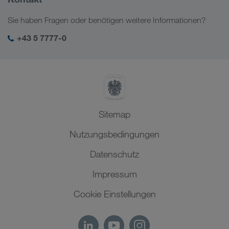
Kaukasus
Jobs & Karriere
Branchenlösungen
Sie haben Fragen oder benötigen weitere Informationen?
Zentralasien
Soziale Verantwortung
Mein LKW WALTER Login
Naher Osten
+43 5 7777-0
SHEQ-Management
Nordafrika
Sitemap
Nutzungsbedingungen
Datenschutz
Impressum
Cookie Einstellungen