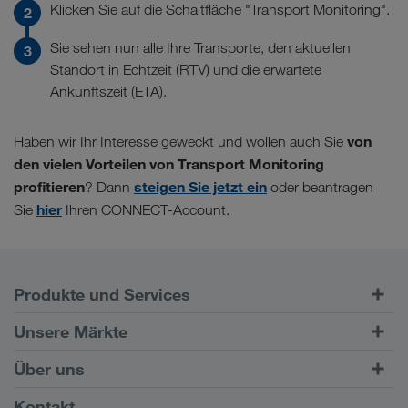
Klicken Sie auf die Schaltfläche "Transport Monitoring".
Sie sehen nun alle Ihre Transporte, den aktuellen
Standort in Echtzeit (RTV) und die erwartete
Ankunftszeit (ETA).
von
Haben wir Ihr Interesse geweckt und wollen auch Sie
den vielen Vorteilen von Transport Monitoring
profitieren
steigen Sie jetzt ein
? Dann
oder beantragen
hier
Sie
Ihren CONNECT-Account.
Produkte und Services
Straßentransporte
Unsere Märkte
Kombinierter Verkehr
Europa
Über uns
Kundenportal CONNECT
Russland
Firmeninformation
Kontakt
Digitale Lösungen