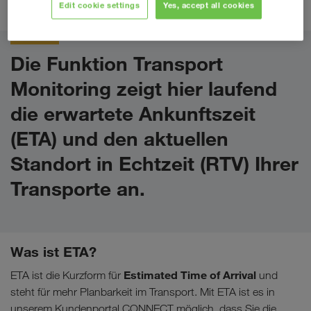
CONNECT
.
Edit cookie settings
Yes, accept all cookies
Die Funktion Transport
Monitoring zeigt hier laufend
die
erwartete Ankunftszeit
(ETA)
und den
aktuellen
Standort in Echtzeit (RTV)
Ihrer
Transporte an.
Was ist ETA?
Estimated Time of Arrival
ETA ist die Kurzform für
und
steht für mehr Planbarkeit im Transport. Mit ETA ist es in
unserem Kundenportal CONNECT möglich, dass Sie die