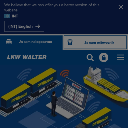
We believe that we can offer you a better version of this
website.
INT
(INT) English
Ja sam nalogodavac
Ja sam prijevoznik
PROIZVODI I USLUGE
Cestovni prijevoz
Digitalna rješenja
Kombinirani prijevoz