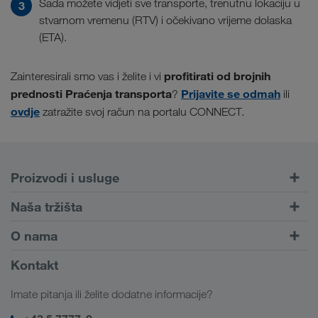
Sada možete vidjeti sve transporte, trenutnu lokaciju u
stvarnom vremenu (RTV) i očekivano vrijeme dolaska
(ETA).
profitirati od brojnih
Zainteresirali smo vas i želite i vi
prednosti Praćenja transporta
Prijavite se odmah
?
ili
ovdje
zatražite svoj račun na portalu CONNECT.
Proizvodi i usluge
Cestovni prijevoz
Naša tržišta
Kombinirani prijevoz
Europa
O nama
Portal za klijente CONNECT
Rusija
Informacije o poduzeću
Kontakt
Digitalna rješenja
Kavkaz
Poslovi i karijera
Rješenja prema branši
Imate pitanja ili želite dodatne informacije?
Srednja Azija
Društvena odgovornost
Moja LKW WALTER prijava
Bliski Istok