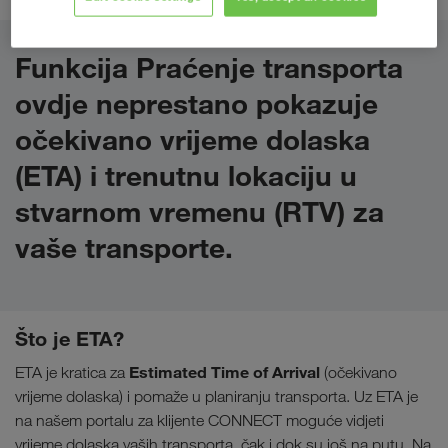
Funkcija Praćenje transporta
ovdje neprestano pokazuje
očekivano vrijeme dolaska
(ETA)
i
trenutnu lokaciju u
stvarnom vremenu (RTV)
za
vaše transporte.
Što je ETA?
Estimated Time of Arrival
ETA je kratica za
(očekivano
vrijeme dolaska) i pomaže u planiranju transporta. Uz ETA je
na našem portalu za klijente CONNECT moguće vidjeti
vrijeme dolaska vaših transporta, čak i dok su još na putu. Na