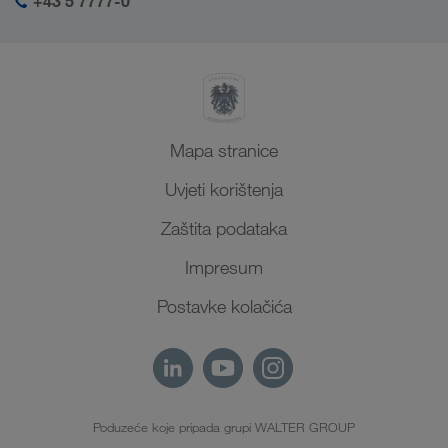
+43 5 7777-0
SHEQ-menadžment
Sjeverna Afrika
Mapa stranice
Uvjeti korištenja
Zaštita podataka
Impresum
Postavke kolačića
Poduzeće koje pripada grupi WALTER GROUP