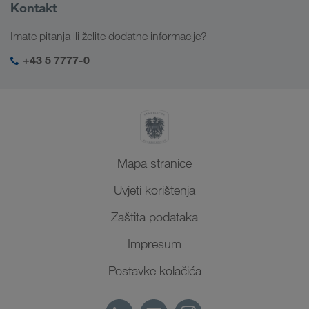
Informacije o poduzeću
Kontakt
Digitalna rješenja
Kavkaz
Poslovi i karijera
Rješenja prema branši
Imate pitanja ili želite dodatne informacije?
Srednja Azija
Društvena odgovornost
Moja LKW WALTER prijava
Bliski Istok
+43 5 7777-0
SHEQ-menadžment
Sjeverna Afrika
Mapa stranice
Uvjeti korištenja
Zaštita podataka
Impresum
Postavke kolačića