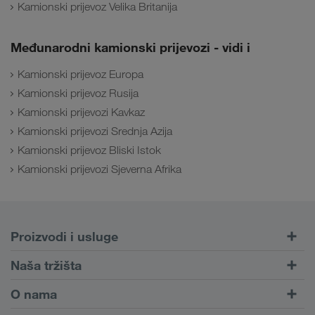
Kamionski prijevoz Velika Britanija
Međunarodni kamionski prijevozi - vidi i
Kamionski prijevoz Europa
Kamionski prijevoz Rusija
Kamionski prijevozi Kavkaz
Kamionski prijevozi Srednja Azija
Kamionski prijevoz Bliski Istok
Kamionski prijevozi Sjeverna Afrika
Proizvodi i usluge
Cestovni prijevoz
Naša tržišta
Kombinirani prijevoz
Europa
O nama
Portal za klijente CONNECT
Rusija