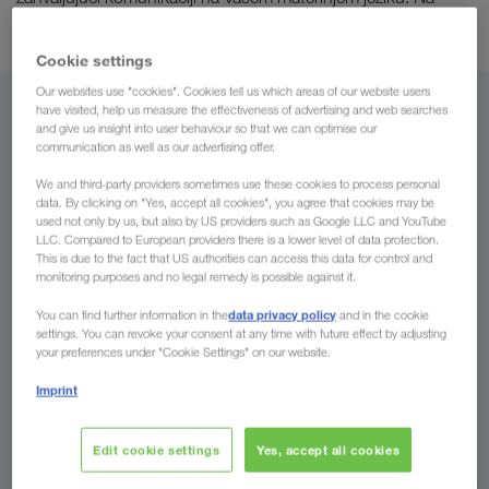
kombinirani prijevoz
odabranim rutama organiziramo i
.
Cookie settings
Our websites use "cookies". Cookies tell us which areas of our website users
have visited, help us measure the effectiveness of advertising and web searches
Iz
and give us insight into user behaviour so that we can optimise our
communication as well as our advertising offer.
Hrvatska
We and third-party providers sometimes use these cookies to process personal
data. By clicking on "Yes, accept all cookies", you agree that cookies may be
used not only by us, but also by US providers such as Google LLC and YouTube
LLC. Compared to European providers there is a lower level of data protection.
This is due to the fact that US authorities can access this data for control and
Za
monitoring purposes and no legal remedy is possible against it.
Država
data privacy policy
You can find further information in the
and in the cookie
settings. You can revoke your consent at any time with future effect by adjusting
your preferences under "Cookie Settings" on our website.
Imprint
Pošaljite upit
Edit cookie settings
Yes, accept all cookies