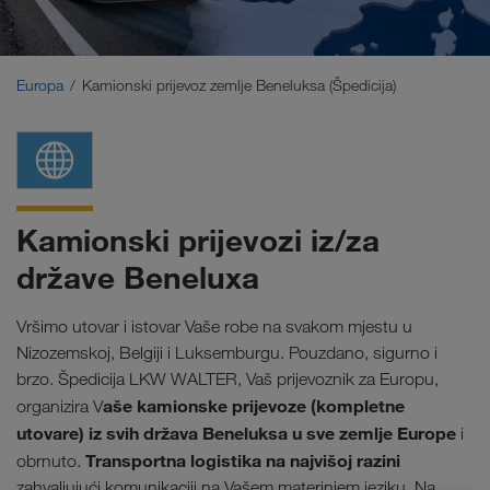
Bliski Istok
Kavkaz
Europa
Kamionski prijevoz zemlje Beneluksa (Špedicija)
Sjeverna Afrika
Kamionski prijevozi iz/za
države Beneluxa
Vršimo utovar i istovar Vaše robe na svakom mjestu u
Nizozemskoj, Belgiji i Luksemburgu. Pouzdano, sigurno i
brzo. Špedicija LKW WALTER, Vaš prijevoznik za Europu,
aše kamionske prijevoze (kompletne
organizira V
utovare) iz svih država Beneluksa u sve zemlje Europe
i
Transportna logistika na najvišoj razini
obrnuto.
zahvaljujući komunikaciji na Vašem materinjem jeziku. Na