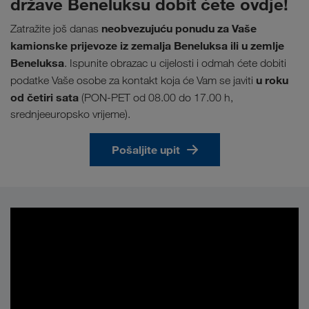
države Beneluksu dobit ćete ovdje!
neobvezujuću ponudu za Vaše
Zatražite još danas
kamionske prijevoze iz zemalja Beneluksa ili u zemlje
Beneluksa
. Ispunite obrazac u cijelosti i odmah ćete dobiti
u roku
podatke Vaše osobe za kontakt koja će Vam se javiti
od četiri sata
(PON-PET od 08.00 do 17.00 h,
srednjeeuropsko vrijeme).
Pošaljite upit