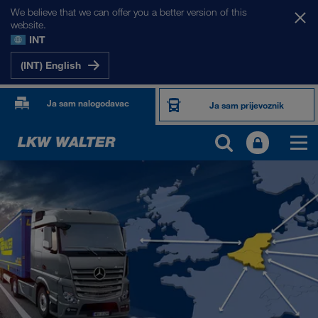
We believe that we can offer you a better version of this
website.
INT
(INT) English
Ja sam nalogodavac
Ja sam prijevoznik
NAŠA TRŽIŠTA
Europa
Srednja Azija
Rusija