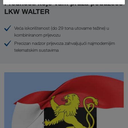
Prednosti koje Vam pruža poduzeće
LKW WALTER
Veća iskorištenost (do 29 tona utovarne težine) u
kombiniranom prijevozu
Precizan nadzor prijevoza zahvaljujući najmodernijim
telematskim sustavima