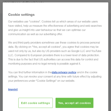
rispettoso dell'ambiente.
Cookie settings
Our websites use "cookies". Cookies tell us which areas of our website users
Da
have visited, help us measure the effectiveness of advertising and web searches
and give us insight into user behaviour so that we can optimise our
Italia
communication as well as our advertising offer.
We and third-party providers sometimes use these cookies to process personal
data. By clicking on "Yes, accept all cookies", you agree that cookies may be
used not only by us, but also by US providers such as Google LLC and YouTube
LLC. Compared to European providers there is a lower level of data protection.
A
This is due to the fact that US authorities can access this data for control and
monitoring purposes and no legal remedy is possible against it.
Paese
data privacy policy
You can find further information in the
and in the cookie
settings. You can revoke your consent at any time with future effect by adjusting
your preferences under "Cookie Settings" on our website.
Imprint
Richiedere ora
Edit cookie settings
Yes, accept all cookies
I Vostri vantaggi con LKW WALTER