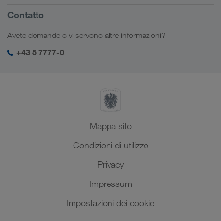
Portale Clienti CONNECT
Russia
Informazioni sulla società
Contatto
Soluzioni digitali
Caucaso
Offerte di lavoro e carriera
Settori d'impiego
Avete domande o vi servono altre informazioni?
Asia Centrale
Responsabilità sociale
Il vostro login LKW WALTER
Medio Oriente
+43 5 7777-0
SHEQ-Management
Nord Africa
Mappa sito
Condizioni di utilizzo
Privacy
Impressum
Impostazioni dei cookie