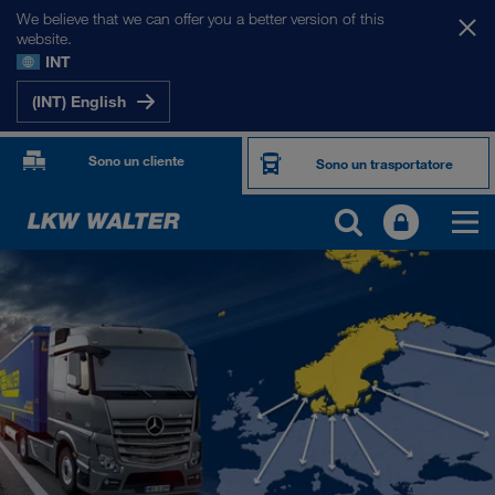
We believe that we can offer you a better version of this
website.
INT
(INT) English
Sono un cliente
Sono un trasportatore
I NOSTRI MERCATI
Europa
Asia Centrale
Russia