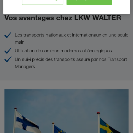
Vos avantages chez LKW WALTER
Les transports nationaux et internationaux en une seule
main
Utilisation de camions modernes et écologiques
Un suivi précis des transports assuré par nos Transport
Managers