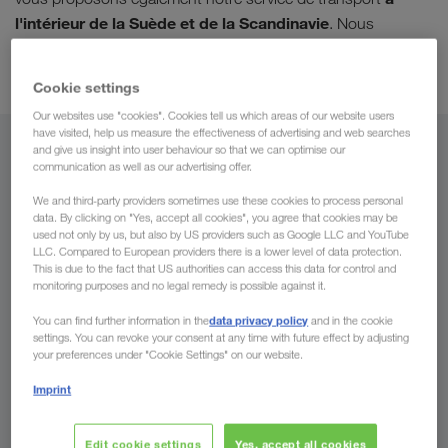
l'intérieur de la Suède et de la Scandinavie
. Nous
traitons vos commandes de manière fiable, respectueuse de
l'environnement, rapide.
Cookie settings
Our websites use "cookies". Cookies tell us which areas of our website users
have visited, help us measure the effectiveness of advertising and web searches
and give us insight into user behaviour so that we can optimise our
De
communication as well as our advertising offer.
Luxembourg
We and third-party providers sometimes use these cookies to process personal
data. By clicking on "Yes, accept all cookies", you agree that cookies may be
used not only by us, but also by US providers such as Google LLC and YouTube
LLC. Compared to European providers there is a lower level of data protection.
This is due to the fact that US authorities can access this data for control and
monitoring purposes and no legal remedy is possible against it.
Vers
data privacy policy
You can find further information in the
and in the cookie
Pays
settings. You can revoke your consent at any time with future effect by adjusting
your preferences under "Cookie Settings" on our website.
Imprint
Demander un devis
Edit cookie settings
Yes, accept all cookies