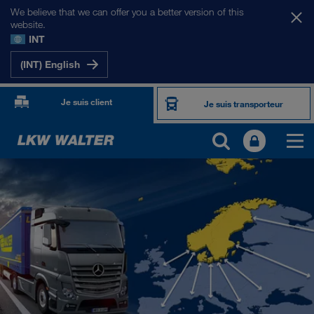
We believe that we can offer you a better version of this
website.
INT
(INT) English
Je suis client
Je suis transporteur
NOS MARCHÉS
Europe
Asie Centrale
Russie