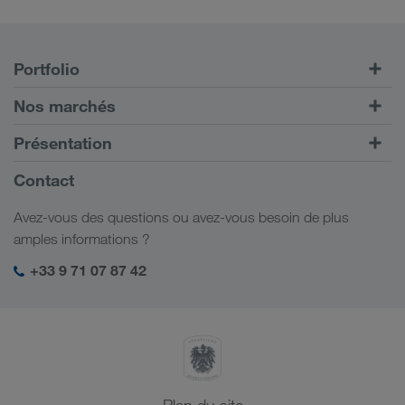
Portfolio
Transports routiers
Nos marchés
Transport intermodal
Europe
Présentation
Portail client CONNECT
Russie
Informations générales
Contact
Solutions numériques
Caucase
Emplois et carrière
Solutions par branche
Avez-vous des questions ou avez-vous besoin de plus
Asie Centrale
Responsabilité sociale
Mon espace de connexion LKW WALTER
amples informations ?
Moyen-Orient
Management SHEQ
+33 9 71 07 87 42
Afrique du Nord
Plan du site