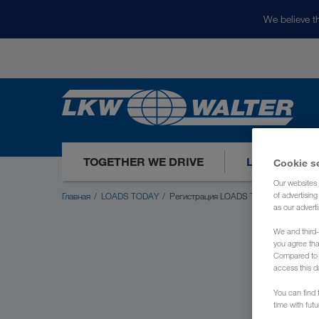
We believe th
TOGETHER WE DRIVE
LOADS TODA
Cookie s
Our websites 
Главная
LOADS TODAY
Регистрация LOADS TODAY
of advertisin
as our adverti
We and third-
you agree th
Compared to E
access this d
You can find f
time with fut