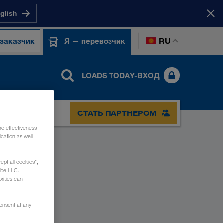
nglish
RU
 заказчик
Я — перевозчик
LOADS TODAY-ВХОД
СТАТЬ ПАРТНЕРОМ
he effectiveness
cation as well
ept all cookies",
ube LLC.
rities can
consent at any