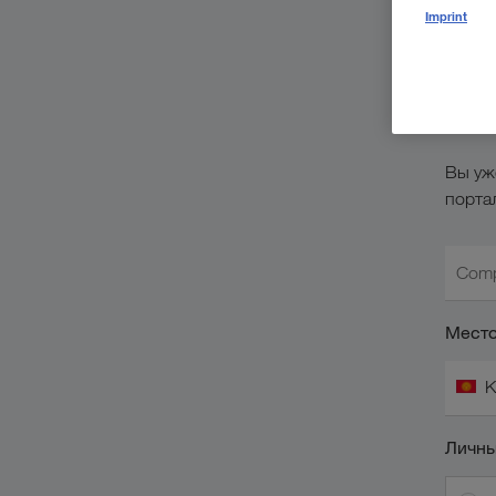
По
Imprint
ре
п
Вы уж
порта
Comp
Место
К
Личны