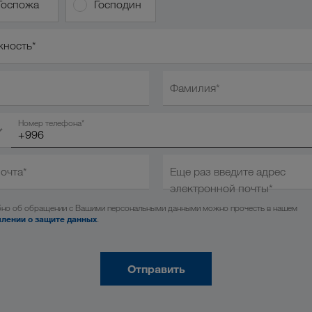
Госпожа
Господин
ость*
ность*
Фамилия*
Номер телефона*
почта*
Еще раз введите адрес
электронной почты*
но об обращении с Вашими персональными данными можно прочесть в нашем
лении о защите данных
.
Отправить