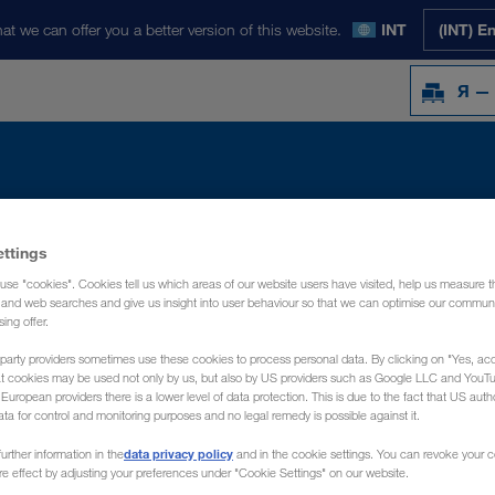
at we can offer you a better version of this website.
INT
(INT) E
Я —
Y
НОВОСТИ
О НАС
КОНТАКТ
ettings
use "cookies". Cookies tell us which areas of our website users have visited, help us measure t
g and web searches and give us insight into user behaviour so that we can optimise our communi
sing offer.
party providers sometimes use these cookies to process personal data. By clicking on "Yes, acc
at cookies may be used not only by us, but also by US providers such as Google LLC and YouT
uropean providers there is a lower level of data protection. This is due to the fact that US autho
ata for control and monitoring purposes and no legal remedy is possible against it.
data privacy policy
urther information in the
and in the cookie settings. You can revoke your 
ure effect by adjusting your preferences under "Cookie Settings" on our website.