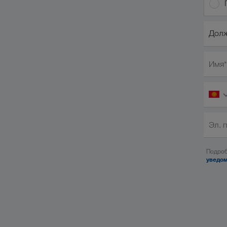
Должн
Долж
Имя*
Эл. 
Подроб
уведом