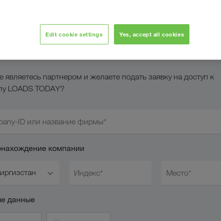
дать заявку на
гистрацию на
Edit cookie settings
Yes, accept all cookies
ортале LOADS TODAY
е являетесь партнером и желаете подать заявку на доступ к
лу LOADS TODAY?
any-ID или название фирмы*
нахождение компании
иргизстан
Индекс*
Место*
е данные