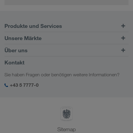
Produkte und Services
Straßentransporte
Unsere Märkte
Kombinierter Verkehr
Europa
Über uns
Kundenportal CONNECT
Russland
Firmeninformation
Kontakt
Digitale Lösungen
Kaukasus
Jobs & Karriere
Branchenlösungen
Sie haben Fragen oder benötigen weitere Informationen?
Zentralasien
Soziale Verantwortung
Mein LKW WALTER Login
Naher Osten
+43 5 7777-0
SHEQ-Management
Nordafrika
Sitemap