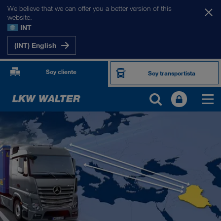
We believe that we can offer you a better version of this
website.
INT
(INT) English
Soy cliente
Soy transportista
NUESTROS MERCADOS
Europa
Asia Central
Rusia