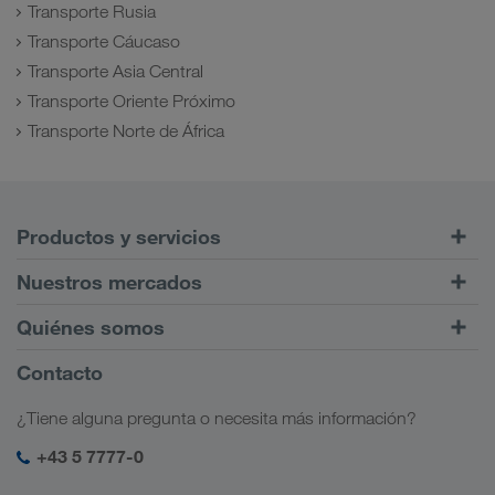
Transporte Rusia
Transporte Cáucaso
Transporte Asia Central
Transporte Oriente Próximo
Transporte Norte de África
Productos y servicios
Transportes por carretera
Nuestros mercados
Tráfico intermodal
Europa
Quiénes somos
Portal de clientes CONNECT
Rusia
Información sobre la empresa
Contacto
Soluciones digitales
Cáucaso
Opciones de empleo
Soluciones para diferentes sectores
¿Tiene alguna pregunta o necesita más información?
Asia Central
Responsabilidad social
Mi acceso para LKW WALTER
Oriente Medio
+43 5 7777-0
Management SHEQ
Norte de África