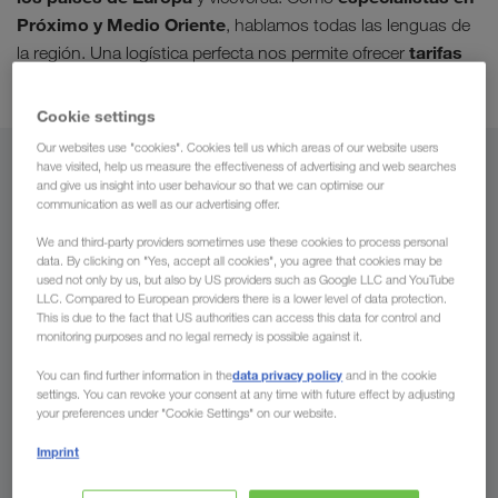
Próximo y Medio Oriente
, hablamos todas las lenguas de
tarifas
la región. Una logística perfecta nos permite ofrecer
de carga competitivas
transporte seguro
y un
.
Cookie settings
Our websites use "cookies". Cookies tell us which areas of our website users
have visited, help us measure the effectiveness of advertising and web searches
Desde
and give us insight into user behaviour so that we can optimise our
communication as well as our advertising offer.
Marruecos
We and third-party providers sometimes use these cookies to process personal
data. By clicking on "Yes, accept all cookies", you agree that cookies may be
used not only by us, but also by US providers such as Google LLC and YouTube
LLC. Compared to European providers there is a lower level of data protection.
This is due to the fact that US authorities can access this data for control and
A
monitoring purposes and no legal remedy is possible against it.
País
data privacy policy
You can find further information in the
and in the cookie
settings. You can revoke your consent at any time with future effect by adjusting
your preferences under "Cookie Settings" on our website.
Imprint
Solicitar presupuesto