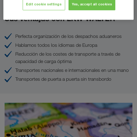
Edit cookie settings
Yes, accept all cookies
Sus ventajas con LKW WALTER
Perfecta organización de los despachos aduaneros
Hablamos todos los idiomas de Europa
Reducción de los costes de transporte a través de
capacidad de carga óptima
Transportes nacionales e internacionales en una mano
Transportes de puerta a puerta sin transbordo