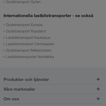
Godstransport Syrien
Internationella lastbilstransporter - se också
Godstransport Europa
Godstransport Ryssland
Lastbilstransport Kaukasus
Lastbilstransport Centralasien
Godstransport Mellanöstern
Lastbilstransporter Nordafrika
Produkter och tjänster
Vägtransport
Våra marknader
Kombinerad trafik
Europa
Om oss
Kundportalen CONNECT
Ryssland