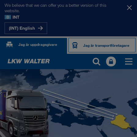
We believe that we can offer you a better version of this
website.
INT
(INT) English
Jag är uppdragsgivare
Jag är transportföretagare
VÅRA MARKNADER
Europa
Centralasien
Ryssland