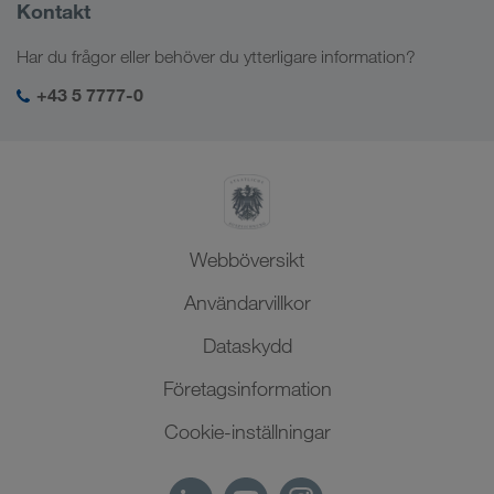
Företagsinformation
Kontakt
Digitala lösningar
Kaukasus
Jobb och karriär
Branschlösningar
Har du frågor eller behöver du ytterligare information?
Centralasien
Socialt ansvar
Min LKW WALTER-inloggning
Mellanöstern
+43 5 7777-0
SHEQ-management
Nordafrika
Webböversikt
Användarvillkor
Dataskydd
Företagsinformation
Cookie-inställningar