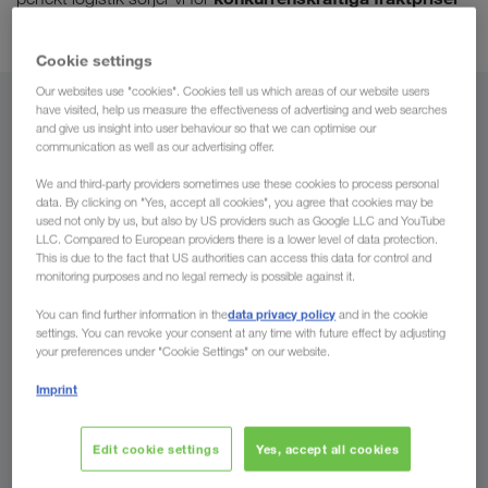
säker transport.
och
Cookie settings
Our websites use "cookies". Cookies tell us which areas of our website users
have visited, help us measure the effectiveness of advertising and web searches
Från
and give us insight into user behaviour so that we can optimise our
communication as well as our advertising offer.
Sverige
We and third-party providers sometimes use these cookies to process personal
data. By clicking on "Yes, accept all cookies", you agree that cookies may be
used not only by us, but also by US providers such as Google LLC and YouTube
LLC. Compared to European providers there is a lower level of data protection.
This is due to the fact that US authorities can access this data for control and
Till
monitoring purposes and no legal remedy is possible against it.
Land
data privacy policy
You can find further information in the
and in the cookie
settings. You can revoke your consent at any time with future effect by adjusting
your preferences under "Cookie Settings" on our website.
Imprint
Skicka förfrågan
Edit cookie settings
Yes, accept all cookies