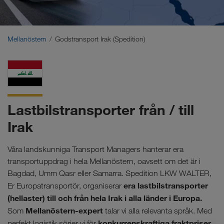
Mellanöstern
Kaukasus
Mellanöstern
Godstransport Irak (Spedition)
Nordafrika
Lastbilstransporter från / till
Irak
Våra landskunniga Transport Managers hanterar era
transportuppdrag i hela Mellanöstern, oavsett om det är i
Bagdad, Umm Qasr eller Samarra. Spedition LKW WALTER,
era lastbilstransporter
Er Europatransportör, organiserar
(hellaster) till och från hela Irak i alla länder i Europa.
Mellanöstern-expert
Som
talar vi alla relevanta språk. Med
konkurrenskraftiga fraktpriser
perfekt logistik sörjer vi för