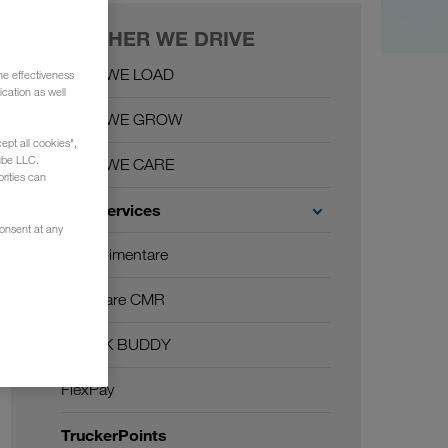
TOGETHER WE DRIVE
Together WE LOAD
he effectiveness
cation as well
Together WE GROW
ept all cookies",
ube LLC.
Together WE CARE
rities can
Carrier Services
consent at any
Card alimentare
Asigurare CMR
TRUCK BUDDY
FlexPay
TruckerPoints