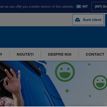
at we can offer you a better version of this website.
INT
(INT) E
Sunt client
Y
NOUTĂȚI
DESPRE NOI
CONTACT