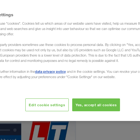
ettings
use "cookies". Cookies tell us which areas of our website users have visited, help us measure t
g and web searches and give us insight into user behaviour so that we can optimise our communi
sing offer.
mul de bonusuri pentru
party providers sometimes use these cookies to process personal data. By clicking on "Yes, acc
at cookies may be used not only by us, but also by US providers such as Google LLC and YouT
ADS TODAY
uropean providers there is a lower level of data protection. This is due to the fact that US autho
ata for control and monitoring purposes and no legal remedy is possible against it.
zvoltat pentru șoferii LKW WALTER un program de
data privacy policy
urther information in the
and in the cookie settings. You can revoke your 
a. TruckerPoints pot fi adunate simplu și rapid. Cine
ure effect by adjusting your preferences under "Cookie Settings" on our website.
n aplicația LOADS TODAY adună puncte. Acestea pot fi
i. Astfel primiți un bonus la sfârșitul fiecărei luni.
Edit cookie settings
Yes, accept all cookies