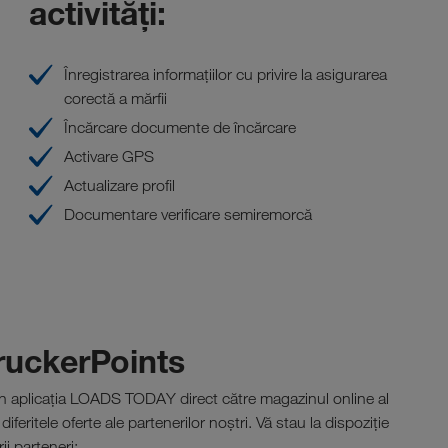
activități:
Înregistrarea informațiilor cu privire la asigurarea
corectă a mărfii
Încărcare documente de încărcare
Activare GPS
Actualizare profil
Documentare verificare semiremorcă
TruckerPoints
t în aplicația LOADS TODAY direct către magazinul online al
eritele oferte ale partenerilor noștri. Vă stau la dispoziție
ii parteneri: