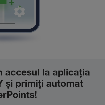
m accesul la aplicația
și primiți automat
erPoints!