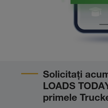
Solicitați acu
LOADS TODAY 
primele Truck