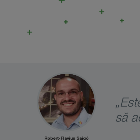
„Est
să a
Robert-Flavius Sajgó