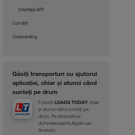
Interfața API
Condiții
Onboarding
Găsiți transporturi cu ajutorul
aplicației, chiar și atunci când
sunteți pe drum
LOADS TODAY
Folosiți
chiar
și atunci când sunteți pe
drum. Pe dispozitivul
dumneavoastră Apple sau
Android.