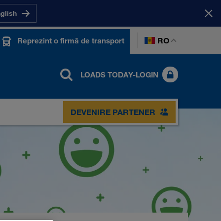
nglish
RO
Reprezint o firmă de transport
LOADS TODAY-LOGIN
DEVENIRE PARTENER