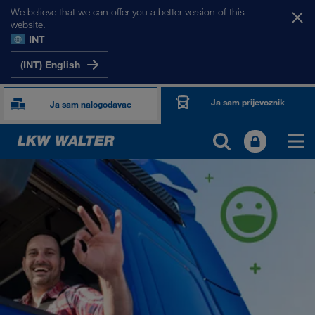
We believe that we can offer you a better version of this
website.
INT
(INT) English
Ja sam prijevoznik
Ja sam nalogodavac
TOGETHER WE DRIVE
WE LOAD
WE GROW
WE CARE