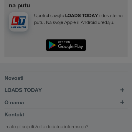
na putu
LOADS TODAY
Upotrebljavajte
i dok ste na
putu. Na svoje Apple ili Android uređaju.
Preduvjeti
Novosti
TRUCK BUDDY
LOADS TODAY
Pronađi prijevoz uz
Na prijavu
O nama
LOADS TODAY
Saznajte više
Informacije o poduzeću
Kontakt
Društvena odgovornost
Imate pitanja ili želite dodatne informacije?
SHEQ-menadžment