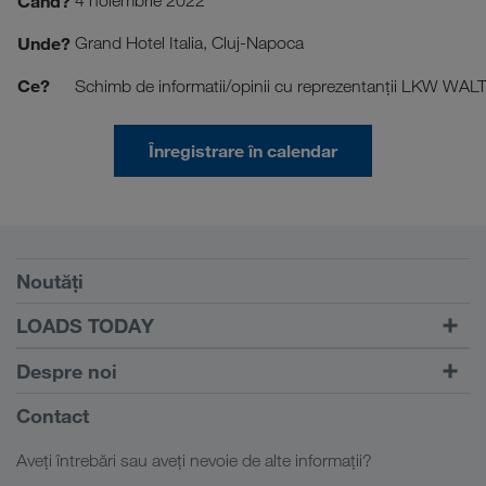
Când?
4 noiembrie 2022
Unde?
Grand Hotel Italia, Cluj-Napoca
Ce?
Schimb de informatii/opinii cu reprezentanții LKW WAL
Înregistrare în calendar
Condiții
Noutăți
TRUCK BUDDY
LOADS TODAY
Căutare transport cu
Către autentificare
Despre noi
LOADS TODAY
Aflați mai multe
Informații despre firma noastră
Contact
Responsabilitate socială
Aveți întrebări sau aveți nevoie de alte informații?
Management SHEQ