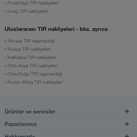
Finlandiya TIR nakliyeleri
İsveç TIR nakliyeleri
Uluslararası TIR nakliyeleri - bkz. ayrıca
Avrupa TIR taşımacılığı
Rusya TIR nakliyeleri
Kafkasya TIR nakliyeleri
Orta Asya TIR nakliyeleri
Orta Doğu TIR taşımacılığı
Kuzey Afrika TIR nakliyeleri
Ürünler ve servisler
Kara taşımacılığı
Pazarlarımız
Kombine taşımacılık
Avrupa
Hakkımızda