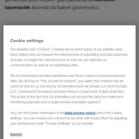
taşımacılık
alanında da faaliyet gösteriyoruz.
Yükleme yeri
Cookie settings
Türkiye
Our websites use "cookies". Cookies tell us which areas of our website users
have visited, help us measure the effectiveness of advertising and web searches
and give us insight into user behaviour so that we can optimise our
communication as well as our advertising offer.
Yük indirme yeri
We and third-party providers sometimes use these cookies to process personal
data. By clicking on "Yes, accept all cookies", you agree that cookies may be
used not only by us, but also by US providers such as Google LLC and YouTube
Ülke
LLC. Compared to European providers there is a lower level of data protection.
This is due to the fact that US authorities can access this data for control and
monitoring purposes and no legal remedy is possible against it.
data privacy policy
You can find further information in the
and in the cookie
settings. You can revoke your consent at any time with future effect by adjusting
Şimdi talep edin
your preferences under "Cookie Settings" on our website.
Imprint