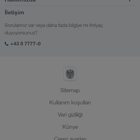
CONNECT müşteri portalı
Rusya
Şirket bilgileri
İletişim
Dijital çözümler
Kafkas
İş ve kariyer
Sektör çözümleri
Sorularınız var veya daha fazla bilgiye mi ihtiyaç
Orta Asya
Sosyal sorumluluk
LKW WALTER girişim
duyuyorsunuz?
Orta Doğu
SHEQ-yönetimi
+43 5 7777-0
Kuzey Afrika
Sitemap
Kullanım koşulları
Veri gizliliği
Künye
Çerez ayarları