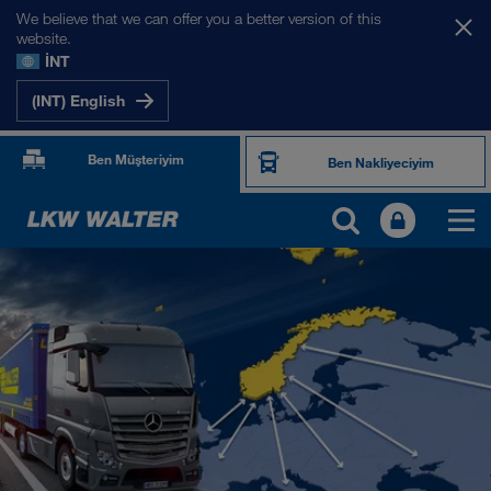
We believe that we can offer you a better version of this
website.
İNT
(INT) English
Ben Müşteriyim
Ben Nakliyeciyim
PAZARLARIMIZ
Avrupa
Orta Asya
Rusya