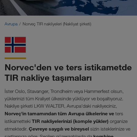
Orta Doğu
Kafkas
Avrupa
Norveç TIR nakliyeleri (Nakliyat şirketi)
Kuzey Afrika
Norvec'den ve ters istikametde
TIR nakliye taşımaları
İster Oslo, Stavanger, Trondheim veya Hammerfest olsun,
yüklerinizi tüm Kraliyet ülkesinde yüklüyor ve boşaltıyoruz.
Nakliye şirketi LKW WALTER, Avrupa'daki nakliyeciniz,
Norveç'in tamamından tüm Avrupa ülkelerine ve
ters
TIR nakliyelerinizi (komple yükler)
istikametteki
organize
Çevreye saygılı ve bireysel
etmektedir.
sizin isteklerinize ve
kombine
şartlarınıza göre. Seçilen güzergahlarda da