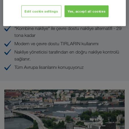
LKW WALTER'daki avantajlarınız
Edit cookie settings
Yes, accept all cookies
Minimal boş kilometre ile rekabetci navlun fiyatları
"Kombine nakliye" ile çevre dostu nakliye alternatifi - 29
tona kadar
Modern ve çevre dostu TIRLARIN kullanımı
Nakliye yöneticisi tarafından en doğru nakliye kontrolü
sağlanır.
Tüm Avrupa lisanlarını konuşuyoruz