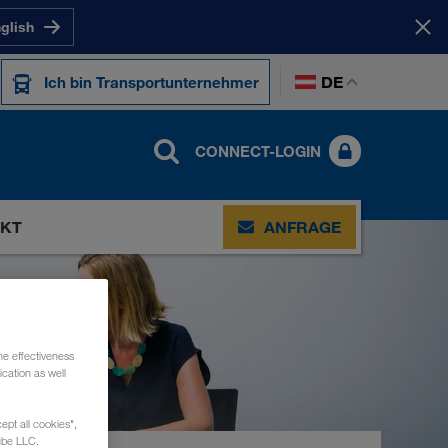
nglish
DE
Ich bin Transportunternehmer
CONNECT-LOGIN
KT
ANFRAGE
he effectiveness
cation as well
ept all cookies",
ube LLC.