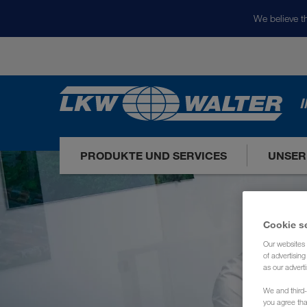
We believe th
I
PRODUKTE UND SERVICES
UNSER
Cookie s
Our websites 
of advertisin
as our adverti
We and third-
you agree th