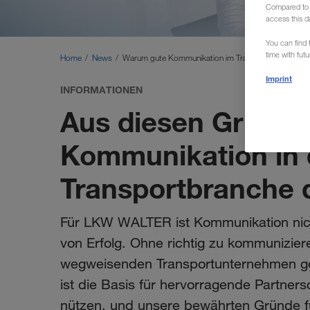
Compared to E
access this d
You can find f
time with fut
Home
News
Warum gute Kommunikation im Transport das A und 
Imprint
INFORMATIONEN
Aus diesen Gründen
Kommunikation in 
Transportbranche 
Für LKW WALTER ist Kommunikation nich
von Erfolg. Ohne richtig zu kommunizi
wegweisenden Transportunternehmen ge
ist die Basis für hervorragende Partners
nützen, und unsere bewährten Gründe fü