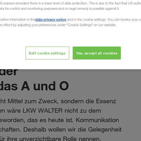
uropean providers there is a lower level of data protection. This is due to the fact that US autho
ata for control and monitoring purposes and no legal remedy is possible against it.
data privacy policy
urther information in the
and in the cookie settings. You can revoke your 
ure effect by adjusting your preferences under "Cookie Settings" on our website.
O ist
August 2021
 ist gute
Edit cookie settings
Yes, accept all cookies
der
das A und O
t Mittel zum Zweck, sondern die Essenz
eren wäre LKW WALTER nicht zu dem
worden, das es heute ist. Kommunikation
chaften. Deshalb wollen wir die Gelegenheit
r ihre unverzichtbare Rolle nennen.