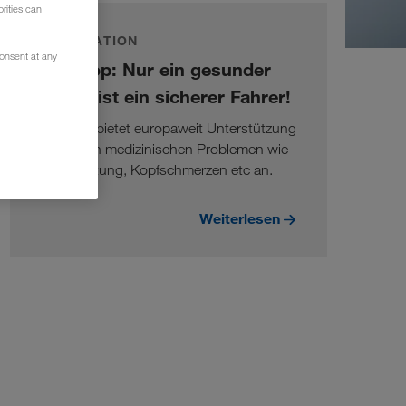
rities can
INFORMATION
consent at any
DocStop: Nur ein gesunder
Fahrer ist ein sicherer Fahrer!
DocStop bietet europaweit Unterstützung
bei akuten medizinischen Problemen wie
z.B. Erkältung, Kopfschmerzen etc an.
Weiterlesen