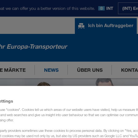
at we can offer you a better version of this website.
INT
(INT) E
Ich bin Auftraggeber
hr Europa-Transporteur
E MÄRKTE
NEWS
ÜBER UNS
KONTA
ettings
use "cookies". Cookies tell us which areas of our website users have visited, help us measure t
g and web searches and give us insight into user behaviour so that we can optimise our communi
sing offer.
party providers sometimes use these cookies to process personal data. By clicking on "Yes, acc
at cookies may be used not only by us, but also by US providers such as Google LLC and YouT