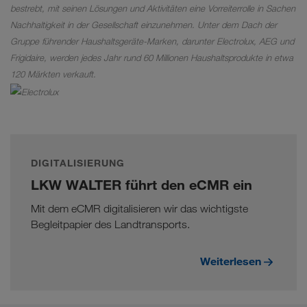
bestrebt, mit seinen Lösungen und Aktivitäten eine Vorreiterrolle in Sachen
Nachhaltigkeit in der Gesellschaft einzunehmen. Unter dem Dach der
Gruppe führender Haushaltsgeräte-Marken, darunter Electrolux, AEG und
Frigidaire, werden jedes Jahr rund 60 Millionen Haushaltsprodukte in etwa
120 Märkten verkauft.
DIGITALISIERUNG
LKW WALTER führt den eCMR ein
Mit dem eCMR digitalisieren wir das wichtigste
Begleitpapier des Landtransports.
Weiterlesen