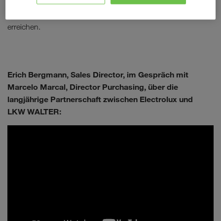
gemeinsame Entwicklung
gelegt, der notwendig ist, um
die anspruchsvollen Ziele der beiden Unternehmen zu
erreichen.
Erich Bergmann, Sales Director, im Gespräch mit
Marcelo Marcal, Director Purchasing, über die
langjährige Partnerschaft zwischen Electrolux und
LKW WALTER: