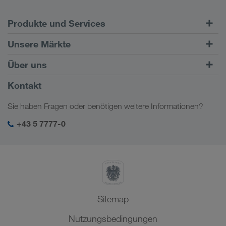
Produkte und Services
Straßentransporte
Unsere Märkte
Kombinierter Verkehr
Europa
Über uns
Kundenportal CONNECT
Russland
Firmeninformation
Kontakt
Digitale Lösungen
Kaukasus
Jobs & Karriere
Branchenlösungen
Sie haben Fragen oder benötigen weitere Informationen?
Zentralasien
Soziale Verantwortung
Mein LKW WALTER Login
Naher Osten
+43 5 7777-0
SHEQ-Management
Nordafrika
Sitemap
Nutzungsbedingungen