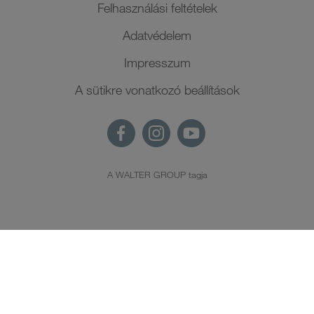
Felhasználási feltételek
Adatvédelem
Impresszum
A sütikre vonatkozó beállítások
A WALTER GROUP tagja
HU