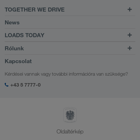
TOGETHER WE DRIVE
WE LOAD
News
Feltételek
LOADS TODAY
Carrier Services
Találja meg a rakományát
A bejelentkezéshez
Rólunk
Onboarding
LOADS TODAY
Tudjon meg többet!
Céginformáció
Kapcsolat
Szociális felelősségvállalás
Kérdései vannak vagy további információra van szüksége?
SHEQ-menedzsment
+43 5 7777-0
Oldaltérkép