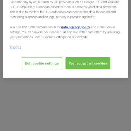
used not only by us, but also by US providers such as Google LLC and YouTube
LLC. Compared to European providers there is a lower level of data protection.
Although the world is returning to normality, step
This is due to the fact that US authorities can access this data for control and
monitoring purposes and no legal remedy is possible against it.
by step,
the virus has still not yet completely
disappeared.
Truck drivers are still being faced
data privacy policy
You can find further information in the
and in the cookie
settings. You can revoke your consent at any time with future effect by adjusting
with high risks of infection. Complying with the
your preferences under "Cookie Settings" on our website.
social distancing and hygiene regulations
is the
Imprint
best and easiest way of protecting yourself from
infection. That does not just apply to the Corona
Virus, but also
protects yourself
from other
Edit cookie settings
Yes, accept all cookies
contagious illnesses.