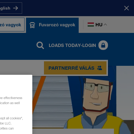
nglish
HU
zó vagyok
Fuvarozó vagyok
LOADS TODAY-LOGIN
PARTNERRÉ VÁLÁS
he effectiveness
cation as well
ept all cookies",
ube LLC.
rities can