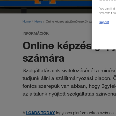
You can find f
time with fut
Home
News
Online képzés gépjárművezetők számára
Imprint
INFORMÁCIÓK
Online képzés gép
számára
Szolgáltatásaink kivitelezésénél a minősé
tudjunk állni a szállítmányozási piacon
fontos szerepük van abban, hogy ügyfe
az általunk nyújtott szolgáltatás színvona
LOADS TODAY
A
ingyenes platformunkon számos kis