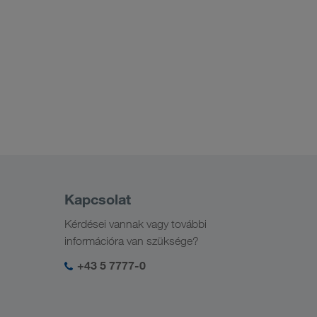
Kapcsolat
Kérdései vannak vagy további
információra van szüksége?
+43 5 7777-0