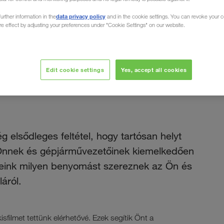
data privacy policy
urther information in the
and in the cookie settings. You can revoke your 
ure effect by adjusting your preferences under "Cookie Settings" on our website.
2020 június
Edit cookie settings
Yes, accept all cookies
járművezetők
g elsődleges feltétel, hogy tartósan helyt
. Önnek és gépjárművezetőinek kiemelkedően
leink milyen benyomást szereznek az Ön és
láról.
filmet tettünk elérhetővé. Ezek segítik Önt a