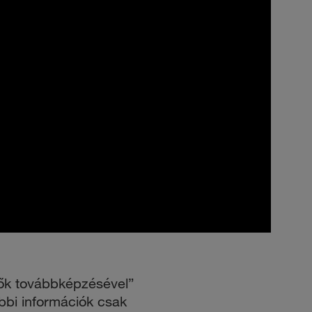
ők továbbképzésével”
bbi információk csak