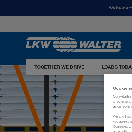
We believe th
TOGETHER WE DRIVE
LOADS TODA
Cookie s
Our websites 
of advertisin
as our adverti
We and third-
you agree th
Compared to E
access this d