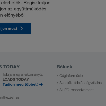
elérhetők. Regisztráljon
ljon az együttműködés
n előnyéből!
áljon most
S TODAY
Rólunk
Találja meg a rakományát
Céginformáció
LOADS TODAY
Szociális felelősségvállalás
Tudjon meg többet!
SHEQ-menedzsment
lentkezéshez