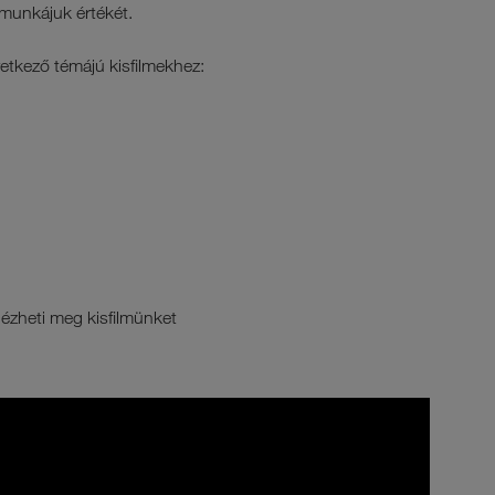
munkájuk értékét.
vetkező témájú kisfilmekhez:
nézheti meg kisfilmünket