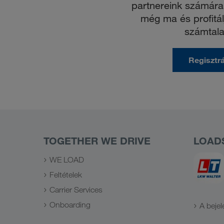
partnereink számára 
még ma és profitá
számtala
Regisztr
TOGETHER WE DRIVE
LOAD
WE LOAD
Feltételek
Carrier Services
Onboarding
A beje