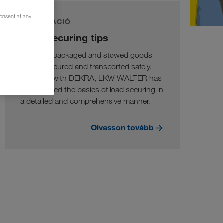
consent at any
INFORMÁCIÓ
Load securing tips
Only well packaged and stowed goods
can be secured and transported safely.
Together with DEKRA, LKW WALTER has
summarised the basics of load securing in
a detailed and comprehensive manner.
Olvasson tovább