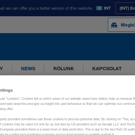
at we can offer you a better version of this website.
INT
(INT) E
Megbí
Y
NEWS
RÓLUNK
KAPCSOLAT
ettings
use "cookies". Cookies tell us which areas of our website users have visited, help us measure t
g and web searches and give us insight into user behaviour so that we can optimise our communi
sing offer.
party providers sometimes use these cookies to process personal data. By clicking on "Yes, acc
at cookies may be used not only by us, but also by US providers such as Google LLC and YouT
uropean providers there is a lower level of data protection. This is due to the fact that US autho
ata for control and monitoring purposes and no legal remedy is possible against it.