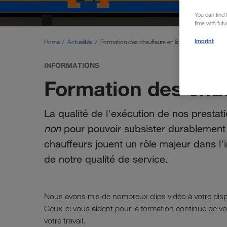
You can find f
time with fut
Imprint
Home
Actualités
Formation des chauffeurs en ligne
INFORMATIONS
Formation des chau
La qualité de l'exécution de nos prestat
non
pour pouvoir subsister durablement 
chauffeurs jouent un rôle majeur dans l'
de notre qualité de service.
Nous avons mis de nombreux clips vidéo à votre disp
Ceux-ci vous aident pour la formation continue de vo
votre travail.