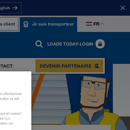
nglish
FR
s client
Je suis transporteur
LOADS TODAY-LOGIN
TACT
DEVENIR PARTENAIRE
he effectiveness
cation as well
ept all cookies",
ube LLC.
rities can