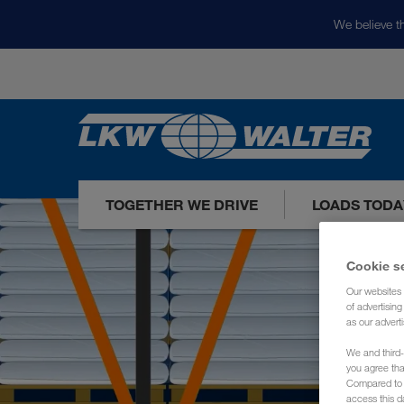
We believe th
TOGETHER WE DRIVE
LOADS TODA
Cookie s
Our websites 
of advertisin
as our adverti
We and third-
you agree th
Compared to E
access this d