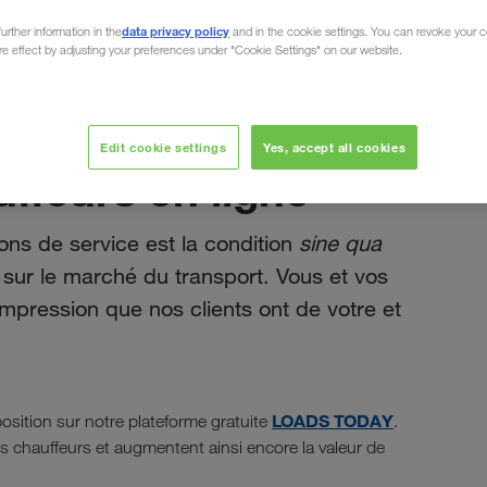
data privacy policy
urther information in the
and in the cookie settings. You can revoke your 
ure effect by adjusting your preferences under "Cookie Settings" on our website.
juin 2020
Edit cookie settings
Yes, accept all cookies
ffeurs en ligne
ions de service est la condition
sine qua
sur le marché du transport. Vous et vos
impression que nos clients ont de votre et
LOADS TODAY
osition sur notre plateforme gratuite
.
s chauffeurs et augmentent ainsi encore la valeur de