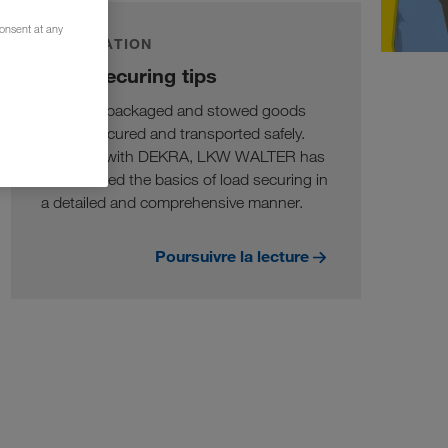
consent at any
INFORMATION
Load securing tips
Only well packaged and stowed goods
can be secured and transported safely.
Together with DEKRA, LKW WALTER has
summarised the basics of load securing in
a detailed and comprehensive manner.
Poursuivre la lecture