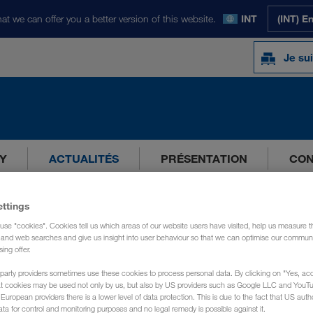
at we can offer you a better version of this website.
INT
(INT) E
Je sui
Y
ACTUALITÉS
PRÉSENTATION
CON
ettings
use "cookies". Cookies tell us which areas of our website users have visited, help us measure t
g and web searches and give us insight into user behaviour so that we can optimise our communi
sing offer.
party providers sometimes use these cookies to process personal data. By clicking on "Yes, acc
at cookies may be used not only by us, but also by US providers such as Google LLC and YouT
uropean providers there is a lower level of data protection. This is due to the fact that US autho
ata for control and monitoring purposes and no legal remedy is possible against it.